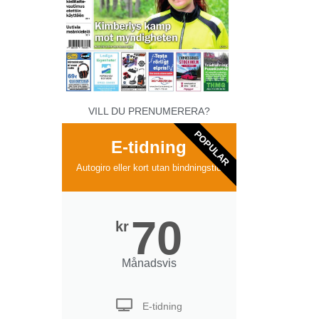
VILL DU PRENUMERERA?
POPULAR
E-tidning
Autogiro eller kort utan bindningstid
70
kr
Månadsvis
E-tidning