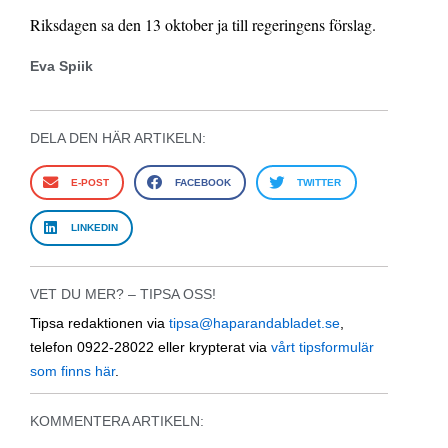
Riksdagen sa den 13 oktober ja till regeringens förslag.
Eva Spiik
DELA DEN HÄR ARTIKELN:
E-POST
FACEBOOK
TWITTER
LINKEDIN
VET DU MER? – TIPSA OSS!
Tipsa redaktionen via
tipsa@haparandabladet.se
,
telefon 0922-28022 eller krypterat via
vårt tipsformulär
som finns här
.
KOMMENTERA ARTIKELN: