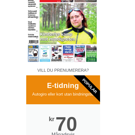
VILL DU PRENUMERERA?
POPULAR
E-tidning
Autogiro eller kort utan bindningstid
70
kr
Månadsvis