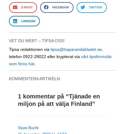
E-POST
FACEBOOK
TWITTER
LINKEDIN
VET DU MER? – TIPSA OSS!
Tipsa redaktionen via
tipsa@haparandabladet.se
,
telefon 0922-28022 eller krypterat via
vårt tipsformulär
som finns här
.
KOMMENTERA ARTIKELN:
1 kommentar på “
Tjänade en
miljon på att välja Finland
”
Sture Bucht