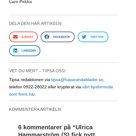
Lars Pekka
DELA DEN HÄR ARTIKELN:
E-POST
FACEBOOK
TWITTER
LINKEDIN
VET DU MER? – TIPSA OSS!
Tipsa redaktionen via
tipsa@haparandabladet.se
,
telefon 0922-28022 eller krypterat via
vårt tipsformulär
som finns här
.
KOMMENTERA ARTIKELN:
6 kommentarer på “
Ulrica
Hammarström (S) fick nytt