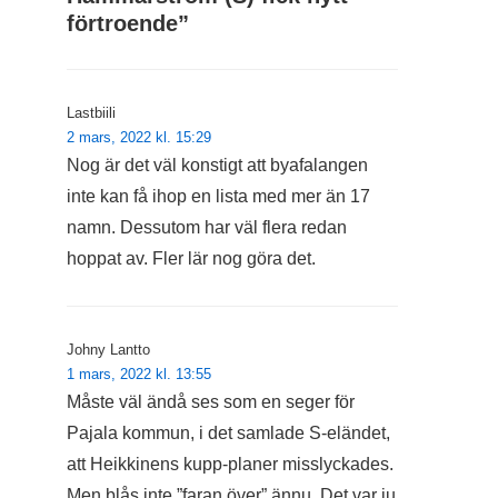
förtroende
”
Lastbiili
2 mars, 2022 kl. 15:29
Nog är det väl konstigt att byafalangen
inte kan få ihop en lista med mer än 17
namn. Dessutom har väl flera redan
hoppat av. Fler lär nog göra det.
Johny Lantto
1 mars, 2022 kl. 13:55
Måste väl ändå ses som en seger för
Pajala kommun, i det samlade S-eländet,
att Heikkinens kupp-planer misslyckades.
Men blås inte ”faran över” ännu. Det var ju