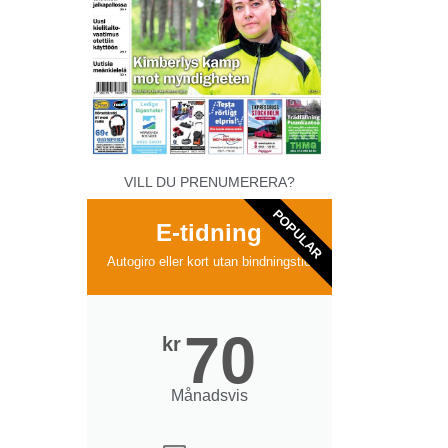
VILL DU PRENUMERERA?
POPULAR
E-tidning
Autogiro eller kort utan bindningstid
70
kr
Månadsvis