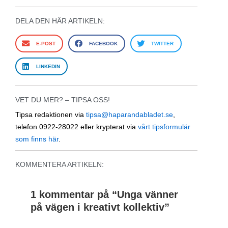
DELA DEN HÄR ARTIKELN:
E-POST
FACEBOOK
TWITTER
LINKEDIN
VET DU MER? – TIPSA OSS!
Tipsa redaktionen via
tipsa@haparandabladet.se
,
telefon 0922-28022 eller krypterat via
vårt tipsformulär
som finns här
.
KOMMENTERA ARTIKELN:
1 kommentar på “
Unga vänner
på vägen i kreativt kollektiv
”