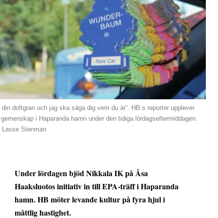
 din doftgran och jag ska säga dig vem du är”. HB:s reporter upplever
 gemenskap i Haparanda hamn under den tidiga lördagseftermiddagen.
: Lasse Stenman
Under lördagen bjöd Nikkala IK på Åsa
Haaksluotos initiativ in till EPA-träff i Haparanda
hamn. HB möter levande kultur på fyra hjul i
måttlig hastighet.