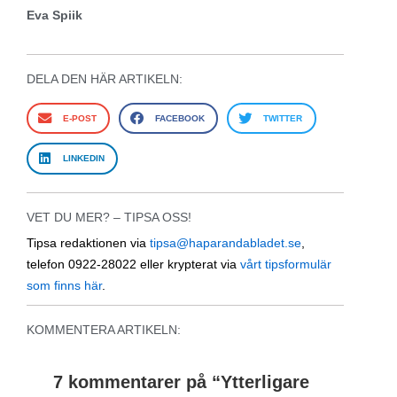
Eva Spiik
DELA DEN HÄR ARTIKELN:
E-POST
FACEBOOK
TWITTER
LINKEDIN
VET DU MER? – TIPSA OSS!
Tipsa redaktionen via
tipsa@haparandabladet.se
,
telefon 0922-28022 eller krypterat via
vårt tipsformulär
som finns här
.
KOMMENTERA ARTIKELN:
7 kommentarer på “
Ytterligare