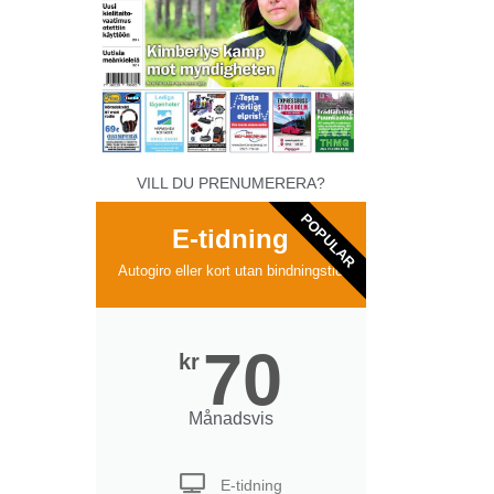
VILL DU PRENUMERERA?
POPULAR
E-tidning
Autogiro eller kort utan bindningstid
70
kr
Månadsvis
E-tidning