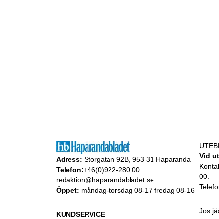
UTEB
Vid u
Adress:
Storgatan 92B, 953 31 Haparanda
Konta
Telefon:
+46(0)922-280 00
00.
redaktion@haparandabladet.se
Telefo
Öppet:
måndag-torsdag 08-17 fredag 08-16
Jos jä
KUNDSERVICE