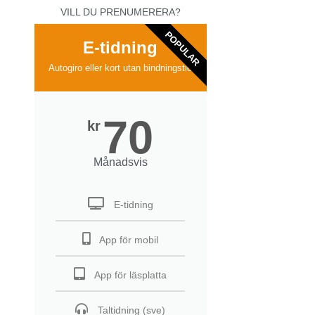
VILL DU PRENUMERERA?
POPULAR
E-tidning
Autogiro eller kort utan bindningstid
70
kr
Månadsvis
E-tidning
App för mobil
App för läsplatta
Taltidning (sve)