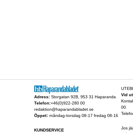
UTEB
Vid u
Adress:
Storgatan 92B, 953 31 Haparanda
Konta
Telefon:
+46(0)922-280 00
00.
redaktion@haparandabladet.se
Telefo
Öppet:
måndag-torsdag 08-17 fredag 08-16
Jos jä
KUNDSERVICE