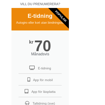
VILL DU PRENUMERERA?
POPULAR
E-tidning
Autogiro eller kort utan bindningstid
70
kr
Månadsvis
E-tidning
App för mobil
App för läsplatta
Taltidning (sve)