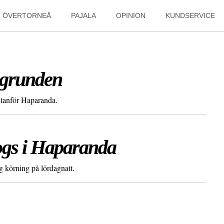
ÖVERTORNEÅ
PAJALA
OPINION
KUNDSERVICE
l grunden
utanför Haparanda.
ogs i Haparanda
g körning på lördagnatt.