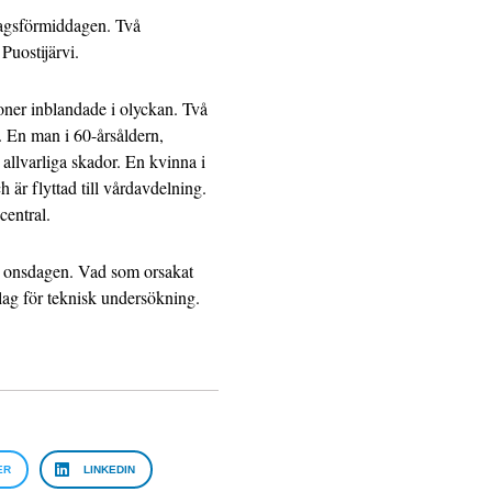
dagsförmiddagen. Två
Puostijärvi.
oner inblandade i olyckan. Två
. En man i 60-årsåldern,
llvarliga skador. En kvinna i
 är flyttad till vårdavdelning.
central.
r onsdagen. Vad som orsakat
slag för teknisk undersökning.
ER
LINKEDIN