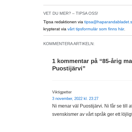
VET DU MER? – TIPSA OSS!
Tipsa redaktionen via
tipsa@haparandabladet.
krypterat via
vårt tipsformulär som finns här
.
KOMMENTERA ARTIKELN:
1 kommentar på “
85-årig ma
Puostijärvi
”
Viktigpetter
3 november, 2022 kl. 23:27
Ni menar väl Puostijärvi. Ni får se til
svenskismer av vårt språk ger ett löjligt