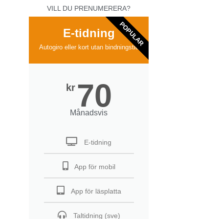
VILL DU PRENUMERERA?
POPULAR
E-tidning
Autogiro eller kort utan bindningstid
70
kr
Månadsvis
E-tidning
App för mobil
App för läsplatta
Taltidning (sve)