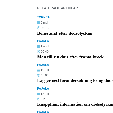
RELATERADE ARTIKLAR
TORNEÅ
9 maj
08:13
Bönestund efter dödsolyckan
PAJALA
1 april
09:40
Man till sjukhus efter frontalkrock
PAJALA
15 juli
16:03
Lägger ned förundersökning kring död
PAJALA
12 juli
11:10
Knapphänt information om dödsolycka
PAJALA