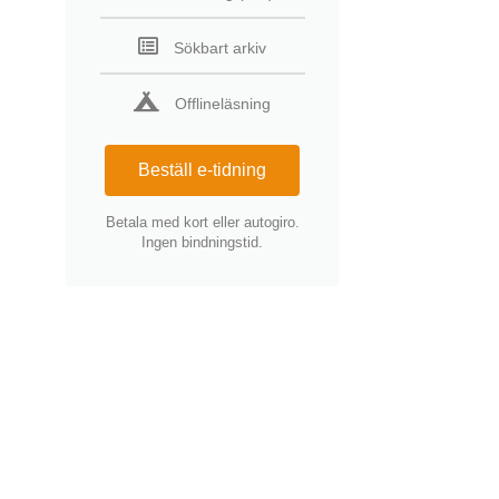
Sökbart arkiv
Offlineläsning
Beställ e-tidning
Betala med kort eller autogiro.
Ingen bindningstid.