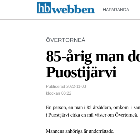
HAPARANDA
ÖVERTORNEÅ
85-årig man do
Puostijärvi
Publicerad
2022-11-03
klockan
08:22
En person, en man i 85-årsåldern, omkom i sa
i Puostijärvi cirka en mil väster om Övertorneå.
Mannens anhöriga är underrättade.