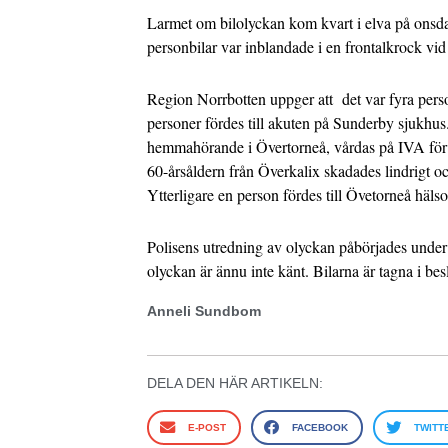
Larmet om bilolyckan kom kvart i elva på ons
personbilar var inblandade i en frontalkrock vid 
Region Norrbotten uppger att det var fyra pers
personer fördes till akuten på Sunderby sjukhus
hemmahörande i Övertorneå, vårdas på IVA för a
60-årsåldern från Överkalix skadades lindrigt och
Ytterligare en person fördes till Övetorneå hälso
Polisens utredning av olyckan påbörjades unde
olyckan är ännu inte känt. Bilarna är tagna i be
Anneli Sundbom
DELA DEN HÄR ARTIKELN:
E-POST
FACEBOOK
TWITT