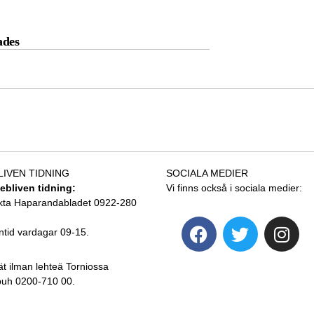
ades
LIVEN TIDNING
SOCIALA MEDIER
tebliven tidning:
Vi finns också i sociala medier:
kta Haparandabladet 0922-280
ntid vardagar 09-15.
ät ilman lehteä Torniossa
 puh 0200-710 00.