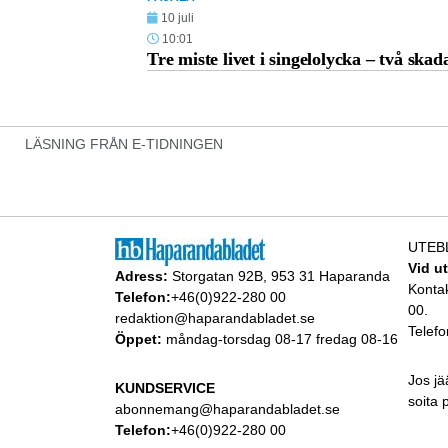
10 juli
10:01
Tre miste livet i singelolycka – två skad
LÄSNING FRÅN E-TIDNINGEN
UTEB
Vid u
Adress:
Storgatan 92B, 953 31 Haparanda
Konta
Telefon:
+46(0)922-280 00
00.
redaktion@haparandabladet.se
Telefo
Öppet:
måndag-torsdag 08-17 fredag 08-16
Jos jä
KUNDSERVICE
soita
abonnemang@haparandabladet.se
Telefon:
+46(0)922-280 00