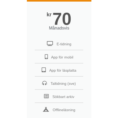
70
kr
Månadsvis
E-tidning
App för mobil
App för läsplatta
Taltidning (sve)
Sökbart arkiv
Offlineläsning