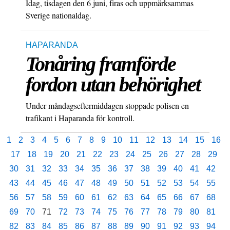
Idag, tisdagen den 6 juni, firas och uppmärksammas
Sverige nationaldag.
HAPARANDA
Tonåring framförde
fordon utan behörighet
Under måndagseftermiddagen stoppade polisen en
trafikant i Haparanda för kontroll.
1
2
3
4
5
6
7
8
9
10
11
12
13
14
15
16
17
18
19
20
21
22
23
24
25
26
27
28
29
30
31
32
33
34
35
36
37
38
39
40
41
42
43
44
45
46
47
48
49
50
51
52
53
54
55
56
57
58
59
60
61
62
63
64
65
66
67
68
69
70
71
72
73
74
75
76
77
78
79
80
81
82
83
84
85
86
87
88
89
90
91
92
93
94