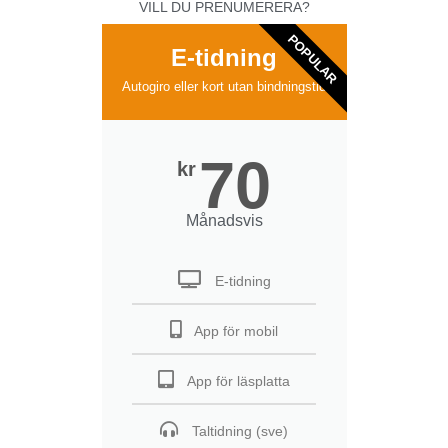
VILL DU PRENUMERERA?
POPULAR
E-tidning
Autogiro eller kort utan bindningstid
70
kr
Månadsvis
E-tidning
App för mobil
App för läsplatta
Taltidning (sve)