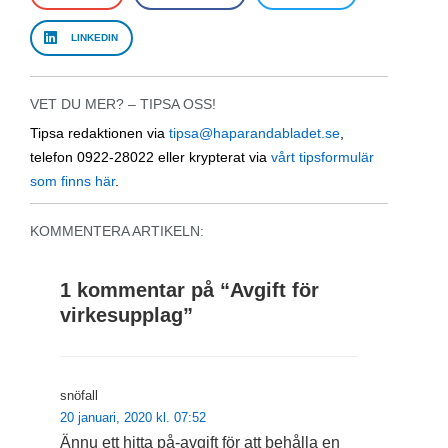
LINKEDIN
VET DU MER? – TIPSA OSS!
Tipsa redaktionen via
tipsa@haparandabladet.se
,
telefon 0922-28022 eller krypterat via
vårt tipsformulär
som finns här
.
KOMMENTERA ARTIKELN:
1 kommentar på “
Avgift för
virkesupplag
”
snöfall
20 januari, 2020 kl. 07:52
Ännu ett hitta på-avgift för att behålla en