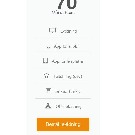
70
Månadsvis
E-tidning
App för mobil
App för läsplatta
Taltidning (sve)
Sökbart arkiv
Offlineläsning
Beställ e-tidning