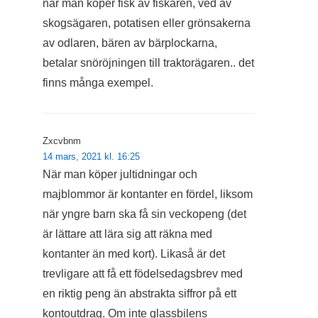
när man köper fisk av fiskaren, ved av
skogsägaren, potatisen eller grönsakerna
av odlaren, bären av bärplockarna,
betalar snöröjningen till traktorägaren.. det
finns många exempel.
Zxcvbnm
14 mars, 2021 kl. 16:25
När man köper jultidningar och
majblommor är kontanter en fördel, liksom
när yngre barn ska få sin veckopeng (det
är lättare att lära sig att räkna med
kontanter än med kort). Likaså är det
trevligare att få ett födelsedagsbrev med
en riktig peng än abstrakta siffror på ett
kontoutdrag. Om inte glassbilens