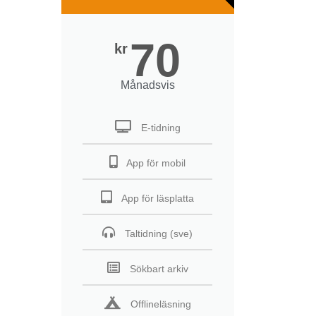
70
kr
Månadsvis
E-tidning
App för mobil
App för läsplatta
Taltidning (sve)
Sökbart arkiv
Offlineläsning