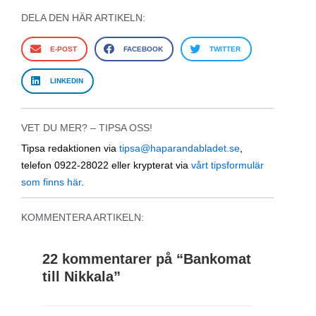
DELA DEN HÄR ARTIKELN:
E-POST
FACEBOOK
TWITTER
LINKEDIN
VET DU MER? – TIPSA OSS!
Tipsa redaktionen via
tipsa@haparandabladet.se
,
telefon 0922-28022 eller krypterat via
vårt tipsformulär
som finns här
.
KOMMENTERA ARTIKELN:
22 kommentarer på “
Bankomat
till Nikkala
”