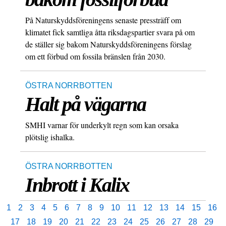
På Naturskyddsföreningens senaste pressträff om
klimatet fick samtliga åtta riksdagspartier svara på om
de ställer sig bakom Naturskyddsföreningens förslag
om ett förbud om fossila bränslen från 2030.
ÖSTRA NORRBOTTEN
Halt på vägarna
SMHI varnar för underkylt regn som kan orsaka
plötslig ishalka.
ÖSTRA NORRBOTTEN
Inbrott i Kalix
1
2
3
4
5
6
7
8
9
10
11
12
13
14
15
16
17
18
19
20
21
22
23
24
25
26
27
28
29