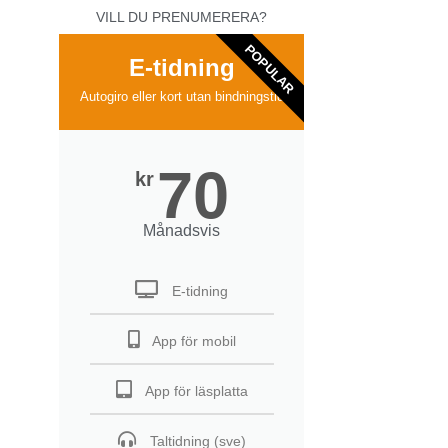
VILL DU PRENUMERERA?
POPULAR
E-tidning
Autogiro eller kort utan bindningstid
70
kr
Månadsvis
E-tidning
App för mobil
App för läsplatta
Taltidning (sve)