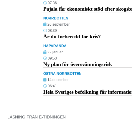
07:36
Pajala får ekonomiskt stöd efter skogs
NORRBOTTEN
26 september
08:39
Är du förberedd för kris?
HAPARANDA
22 januari
09:53
Ny plan för översvämningsrisk
ÖSTRA NORRBOTTEN
14 december
06:41
Hela Sveriges befolkning får informati
LÄSNING FRÅN E-TIDNINGEN