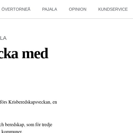
ÖVERTORNEÅ
PAJALA
OPINION
KUNDSERVICE
LA
ecka med
förs Krisberedskapsveckan, en
h beredskap, som för tredje
ed kommuner,