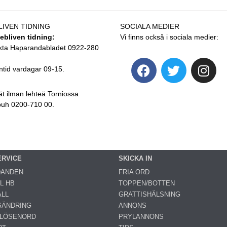
LIVEN TIDNING
SOCIALA MEDIER
tebliven tidning:
Vi finns också i sociala medier:
kta Haparandabladet 0922-280
ntid vardagar 09-15.
ät ilman lehteä Torniossa
 puh 0200-710 00.
ERVICE
SKICKA IN
DANDEN
FRIA ORD
L HB
TOPPEN/BOTTEN
LL
GRATTISHÄLSNING
SÄNDRING
ANNONS
 LÖSENORD
PRYLANNONS