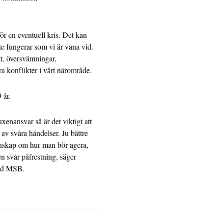
för en eventuell kris. Det kan
te fungerar som vi är vana vid.
t, översvämningar,
ra konflikter i vårt närområde.
 år.
enansvar så är det viktigt att
v svåra händelser. Ju bättre
unskap om hur man bör agera,
n svår påfrestning, säger
vid MSB.