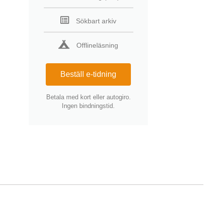
Sökbart arkiv
Offlineläsning
Beställ e-tidning
Betala med kort eller autogiro.
Ingen bindningstid.