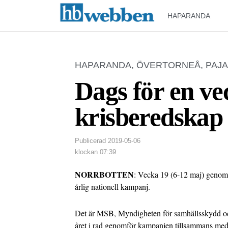
HAPARANDA
HAPARANDA
,
ÖVERTORNEÅ
,
PAJA
Dags för en v
krisberedskap
Publicerad
2019-05-06
klockan
07:39
NORRBOTTEN
: Vecka 19 (6-12 maj) genom
årlig nationell kampanj.
Det är MSB, Myndigheten för samhällsskydd oc
året i rad genomför kampanjen tillsammans m