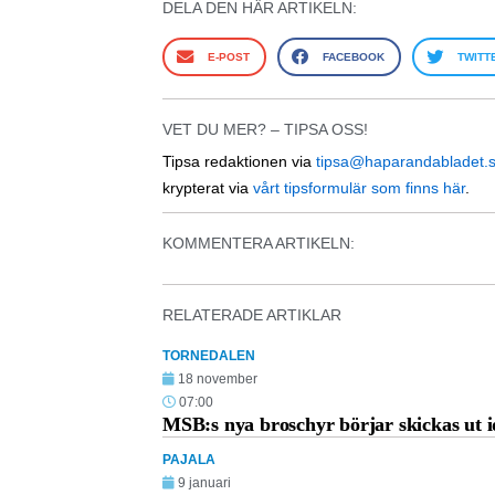
DELA DEN HÄR ARTIKELN:
E-POST
FACEBOOK
TWITT
VET DU MER? – TIPSA OSS!
Tipsa redaktionen via
tipsa@haparandabladet.
krypterat via
vårt tipsformulär som finns här
.
KOMMENTERA ARTIKELN:
RELATERADE ARTIKLAR
TORNEDALEN
18 november
07:00
MSB:s nya broschyr börjar skickas ut 
PAJALA
9 januari