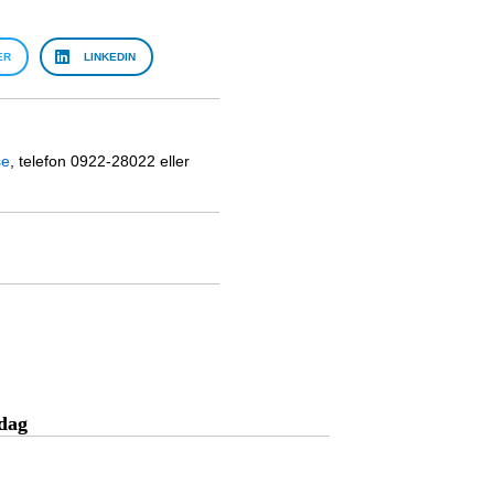
ER
LINKEDIN
se
, telefon 0922-28022 eller
idag