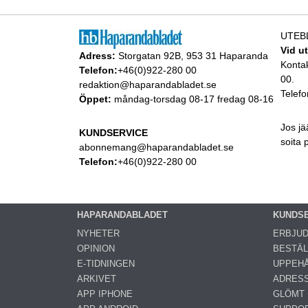
UTEB
Vid u
Adress:
Storgatan 92B, 953 31 Haparanda
Konta
Telefon:
+46(0)922-280 00
00.
redaktion@haparandabladet.se
Telefo
Öppet:
måndag-torsdag 08-17 fredag 08-16
Jos jä
KUNDSERVICE
soita
abonnemang@haparandabladet.se
Telefon:
+46(0)922-280 00
HAPARANDABLADET
KUNDS
NYHETER
ERBJU
OPINION
BESTÄL
E-TIDNINGEN
UPPEHÅ
ARKIVET
ADRES
APP IPHONE
GLÖMT