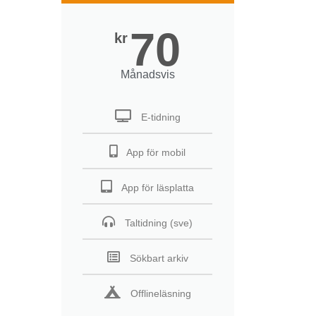
70
kr
Månadsvis
E-tidning
App för mobil
App för läsplatta
Taltidning (sve)
Sökbart arkiv
Offlineläsning