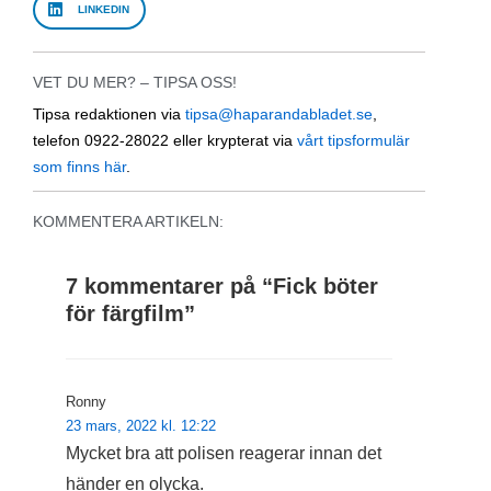
LINKEDIN
VET DU MER? – TIPSA OSS!
Tipsa redaktionen via
tipsa@haparandabladet.se
,
telefon 0922-28022 eller krypterat via
vårt tipsformulär
som finns här
.
KOMMENTERA ARTIKELN:
7 kommentarer på “
Fick böter
för färgfilm
”
Ronny
23 mars, 2022 kl. 12:22
Mycket bra att polisen reagerar innan det
händer en olycka.