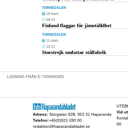
TORNEDALEN
19 mars
09:24
Finland flaggar för jämställdhet
TORNEDALEN
11 mars
16:21
Storstrejk omfattar stålfabrik
LÄSNING FRÅN E-TIDNINGEN
UTEB
Vid u
Adress:
Storgatan 92B, 953 31 Haparanda
Konta
Telefon:
+46(0)922-280 00
00.
redaktion@haparandabladet.se