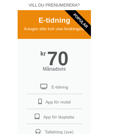
VILL DU PRENUMERERA?
POPULAR
E-tidning
Autogiro eller kort utan bindningstid
70
kr
Månadsvis
E-tidning
App för mobil
App för läsplatta
Taltidning (sve)