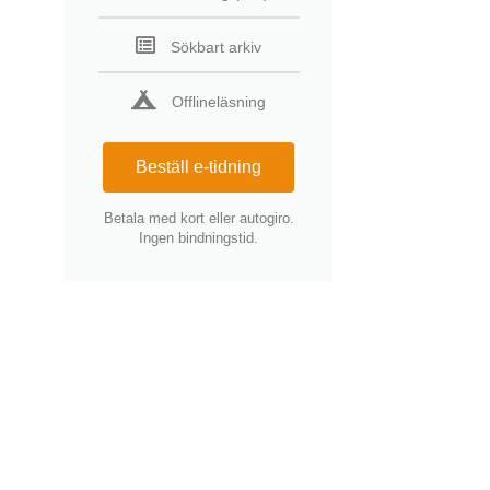
Sökbart arkiv
Offlineläsning
Beställ e-tidning
Betala med kort eller autogiro.
Ingen bindningstid.