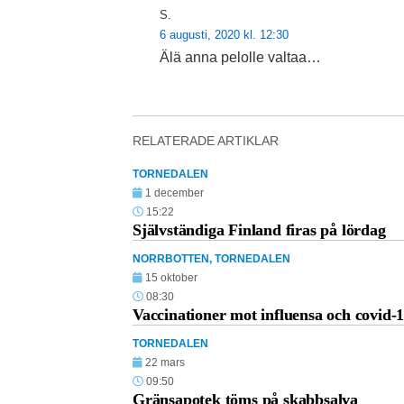
S.
6 augusti, 2020 kl. 12:30
Älä anna pelolle valtaa…
RELATERADE ARTIKLAR
TORNEDALEN
1 december
15:22
Självständiga Finland firas på lördag
NORRBOTTEN
,
TORNEDALEN
15 oktober
08:30
Vaccinationer mot influensa och covid-
TORNEDALEN
22 mars
09:50
Gränsapotek töms på skabbsalva