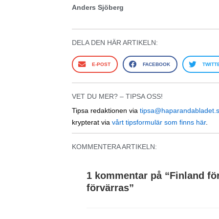
Anders Sjöberg
DELA DEN HÄR ARTIKELN:
E-POST
FACEBOOK
TWITT
VET DU MER? – TIPSA OSS!
Tipsa redaktionen via
tipsa@haparandabladet.
krypterat via
vårt tipsformulär som finns här
.
KOMMENTERA ARTIKELN:
1 kommentar på “
Finland för
förvärras
”