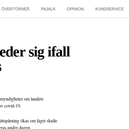
ÖVERTORNEÅ
PAJALA
OPINION
KUNDSERVICE
der sig ifall
s
 myndigheter om landets
 av covid-19.
ittspårning ökas om läget skulle
teras under dagen.