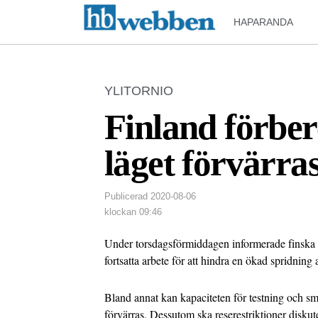
HAPARANDA
YLITORNIO
Finland förbere
läget förvärra
Publicerad
2020-08-06
klockan
09:46
Under torsdagsförmiddagen informerade finska
fortsatta arbete för att hindra en ökad spridning
Bland annat kan kapaciteten för testning och sm
förvärras. Dessutom ska reserestriktioner disku