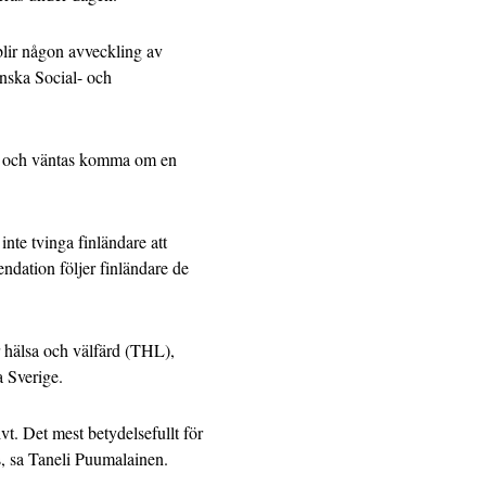
 blir någon avveckling av
finska Social- och
g och väntas komma om en
inte tvinga finländare att
dation följer finländare de
r hälsa och välfärd (THL),
 Sverige.
ivt. Det mest betydelsefullt för
ts, sa Taneli Puumalainen.