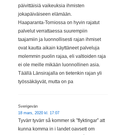
päivittäisiä vaikeuksia ihmisten
jokapäiväiseen elämään.
Haaparanta-Torniossa on hyvin rajatut
palvelut verrattaessa suurempiin
taajamiin ja luonnollisesti rajan ihmiset
ovat kautta aikain käyttäneet palveluja
molemmin puolin rajaa, eli valtioiden raja
ei ole meille mikään luonnollinen asia.
Täällä Länsirajalla on tietenkin rajan yli
työssäkäyvät, mutta on pa
Sverigevän
18 mars, 2020 kl. 17:07
Tyvärr tyvärr så kommer sk ”flyktingar” att
kunna komma in i landet oavsett om