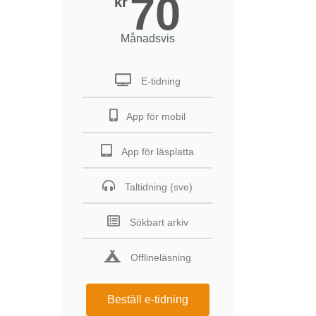
70
kr
Månadsvis
E-tidning
App för mobil
App för läsplatta
Taltidning (sve)
Sökbart arkiv
Offlineläsning
Beställ e-tidning