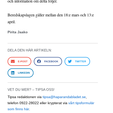
och information om detta följer.
Beredskapslagen gäller mellan den 18:e mars och 13:e
april.
Pirita Jaako
DELA DEN HÄR ARTIKELN:
E-POST
FACEBOOK
TWITTER
LINKEDIN
VET DU MER? – TIPSA OSS!
Tipsa redaktionen via
tipsa@haparandabladet.se
,
telefon 0922-28022 eller krypterat via
vårt tipsformulär
som finns här
.