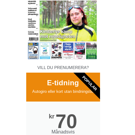
VILL DU PRENUMERERA?
POPULAR
E-tidning
Autogiro eller kort utan bindningstid
70
kr
Månadsvis