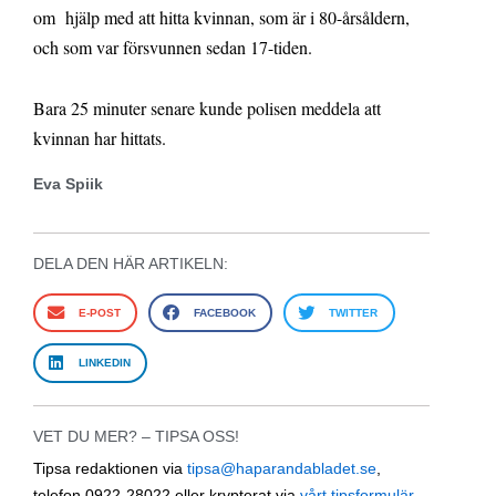
om hjälp med att hitta kvinnan, som är i 80-årsåldern,
och som var försvunnen sedan 17-tiden.
Bara 25 minuter senare kunde polisen meddela att
kvinnan har hittats.
Eva Spiik
DELA DEN HÄR ARTIKELN:
E-POST
FACEBOOK
TWITTER
LINKEDIN
VET DU MER? – TIPSA OSS!
Tipsa redaktionen via
tipsa@haparandabladet.se
,
telefon 0922-28022 eller krypterat via
vårt tipsformulär