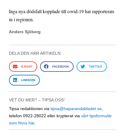
Inga nya dödsfall kopplade till covid-19 har rapporterats
in i regionen.
Anders Sjöberg
DELA DEN HÄR ARTIKELN:
E-POST
FACEBOOK
TWITTER
LINKEDIN
VET DU MER? – TIPSA OSS!
Tipsa redaktionen via
tipsa@haparandabladet.se
,
telefon 0922-28022 eller krypterat via
vårt tipsformulär
som finns här
.