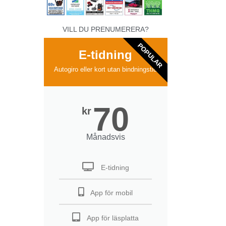
VILL DU PRENUMERERA?
POPULAR
E-tidning
Autogiro eller kort utan bindningstid
70
kr
Månadsvis
E-tidning
App för mobil
App för läsplatta