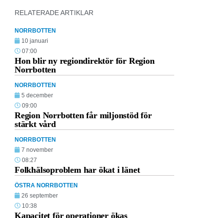
RELATERADE ARTIKLAR
NORRBOTTEN
10 januari
07:00
Hon blir ny regiondirektör för Region
Norrbotten
NORRBOTTEN
5 december
09:00
Region Norrbotten får miljonstöd för
stärkt vård
NORRBOTTEN
7 november
08:27
Folkhälsoproblem har ökat i länet
ÖSTRA NORRBOTTEN
26 september
10:38
Kapacitet för operationer ökas