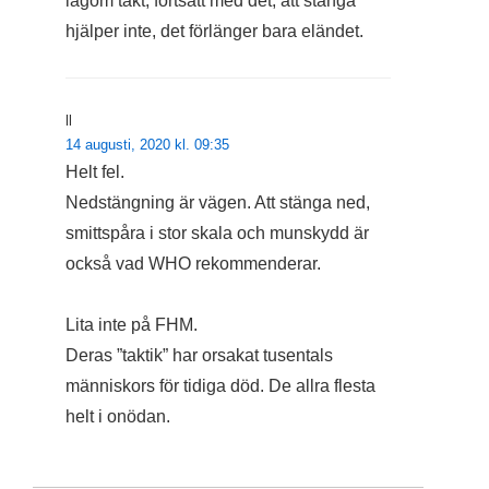
lagom takt, fortsätt med det, att stänga
hjälper inte, det förlänger bara eländet.
ll
14 augusti, 2020 kl. 09:35
Helt fel.
Nedstängning är vägen. Att stänga ned,
smittspåra i stor skala och munskydd är
också vad WHO rekommenderar.
Lita inte på FHM.
Deras ”taktik” har orsakat tusentals
människors för tidiga död. De allra flesta
helt i onödan.