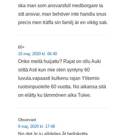
ska man som ansvarsfull medborgare ta
sitt ansvar, man behöver inte handla snus
precis men träffa sin familj är en viktig sak.
60+
10 maj, 2020 kl. 06:40
Onko meitä huijattu? Rajat on ollu Auki
siittä Asti kun mie olen syntyny 60
luvula.vapaasti kulkenu rajan Ylitornio
ruotsinpuolelle 60 vuotta. No aikansa sitä
on elätty ku tämmönen aika Tulee.
Observant
9 maj, 2020 kl. 17:48
No det är ju alldeles åt hellskotta.