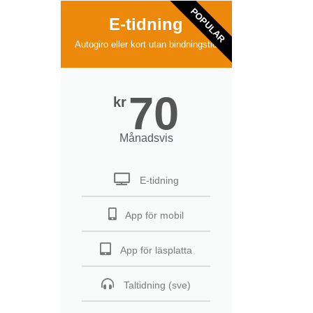
POPULAR
E-tidning
Autogiro eller kort utan bindningstid
70
kr
Månadsvis
E-tidning
App för mobil
App för läsplatta
Taltidning (sve)