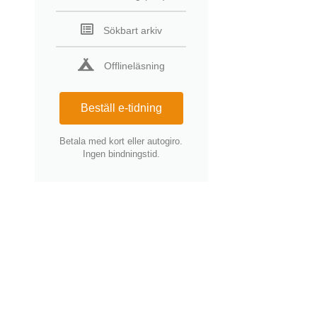
Sökbart arkiv
Offlineläsning
Beställ e-tidning
Betala med kort eller autogiro.
Ingen bindningstid.