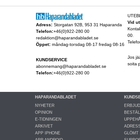
UTEB
Vid u
Adress:
Storgatan 92B, 953 31 Haparanda
Konta
Telefon:
+46(0)922-280 00
00.
redaktion@haparandabladet.se
Telefo
Öppet:
måndag-torsdag 08-17 fredag 08-16
Jos jä
KUNDSERVICE
soita
abonnemang@haparandabladet.se
Telefon:
+46(0)922-280 00
HAPARANDABLADET
KUNDS
NYHETER
ERBJU
OPINION
BESTÄL
E-TIDNINGEN
UPPEHÅ
ARKIVET
ADRES
APP IPHONE
GLÖMT
APP ANDROID
SUPPO