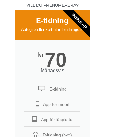
VILL DU PRENUMERERA?
POPULAR
E-tidning
Autogiro eller kort utan bindningstid
70
kr
Månadsvis
E-tidning
App för mobil
App för läsplatta
Taltidning (sve)