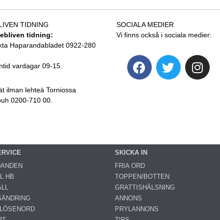
LIVEN TIDNING
SOCIALA MEDIER
tebliven tidning:
Vi finns också i sociala medier:
kta Haparandabladet 0922-280
ntid vardagar 09-15.
ät ilman lehteä Torniossa
 puh 0200-710 00.
ERVICE
SKICKA IN
DANDEN
FRIA ORD
L HB
TOPPEN/BOTTEN
LL
GRATTISHÄLSNING
SÄNDRING
ANNONS
 LÖSENORD
PRYLANNONS
RT
TIPS