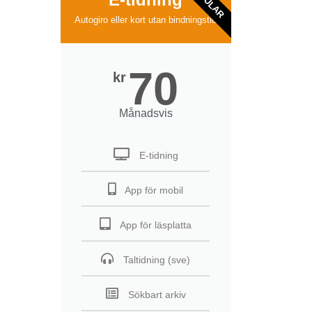
POPULAR
Autogiro eller kort utan bindningstid
70
kr
Månadsvis
E-tidning
App för mobil
App för läsplatta
Taltidning (sve)
Sökbart arkiv