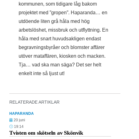
kommunen, som tidigare låg bakom
projektet med ”gropen”. Haparanda… en
utdöende liten grå håla med hög
arbetslöshet, missbruk och utflyttning. En
håla med snart huvudsakligen endast
begravningsbyråer och blomster affärer
utöver mataffären, kiosken och macken.
Tja… vad ska man säga? Det ser helt
enkelt inte så ljust ut!
RELATERADE ARTIKLAR
HAPARANDA
20 juni
19:14
Tvisten om skötseln av Skönvik