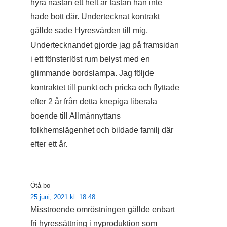
hyra nästan ett helt år fastän han inte
hade bott där. Undertecknat kontrakt
gällde sade Hyresvärden till mig.
Undertecknandet gjorde jag på framsidan
i ett fönsterlöst rum belyst med en
glimmande bordslampa. Jag följde
kontraktet till punkt och pricka och flyttade
efter 2 år från detta knepiga liberala
boende till Allmännyttans
folkhemslägenhet och bildade familj där
efter ett år.
Ötå-bo
25 juni, 2021 kl. 18:48
Misstroende omröstningen gällde enbart
fri hyressättning i nyproduktion som