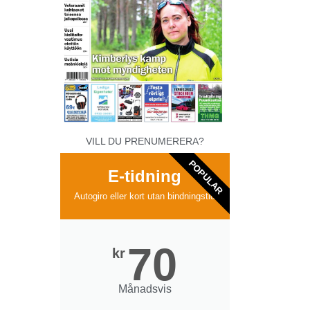
VILL DU PRENUMERERA?
POPULAR
E-tidning
Autogiro eller kort utan bindningstid
70
kr
Månadsvis