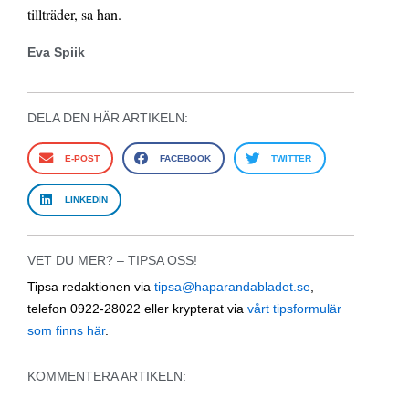
tillträder, sa han.
Eva Spiik
DELA DEN HÄR ARTIKELN:
E-POST
FACEBOOK
TWITTER
LINKEDIN
VET DU MER? – TIPSA OSS!
Tipsa redaktionen via
tipsa@haparandabladet.se
,
telefon 0922-28022 eller krypterat via
vårt tipsformulär
som finns här
.
KOMMENTERA ARTIKELN: