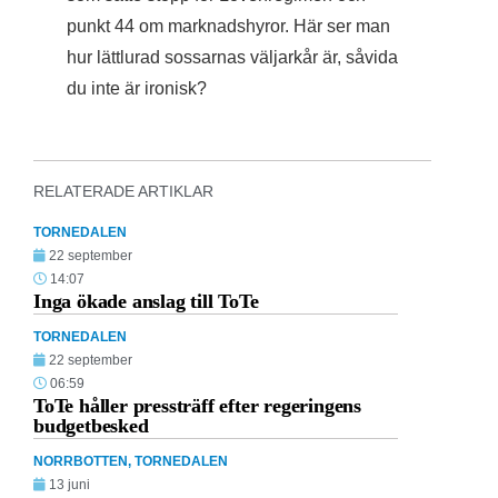
punkt 44 om marknadshyror. Här ser man
hur lättlurad sossarnas väljarkår är, såvida
du inte är ironisk?
RELATERADE ARTIKLAR
TORNEDALEN
22 september
14:07
Inga ökade anslag till ToTe
TORNEDALEN
22 september
06:59
ToTe håller pressträff efter regeringens
budgetbesked
NORRBOTTEN
,
TORNEDALEN
13 juni