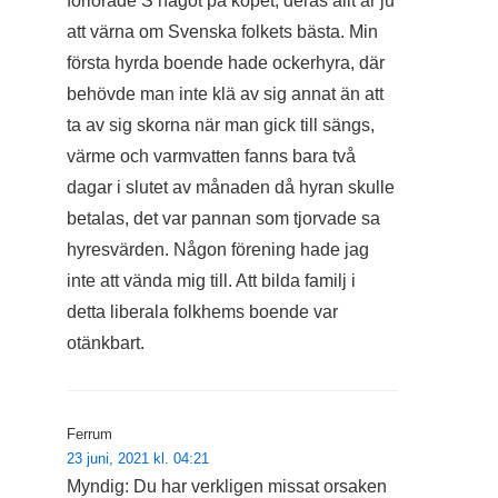
förlorade S något på köpet, deras allt är ju
att värna om Svenska folkets bästa. Min
första hyrda boende hade ockerhyra, där
behövde man inte klä av sig annat än att
ta av sig skorna när man gick till sängs,
värme och varmvatten fanns bara två
dagar i slutet av månaden då hyran skulle
betalas, det var pannan som tjorvade sa
hyresvärden. Någon förening hade jag
inte att vända mig till. Att bilda familj i
detta liberala folkhems boende var
otänkbart.
Ferrum
23 juni, 2021 kl. 04:21
Myndig: Du har verkligen missat orsaken