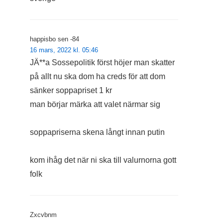
happisbo sen -84
16 mars, 2022 kl. 05:46
JÄ**a Sossepolitik först höjer man skatter
på allt nu ska dom ha creds för att dom
sänker soppapriset 1 kr
man börjar märka att valet närmar sig
soppapriserna skena långt innan putin
kom ihåg det när ni ska till valurnorna gott
folk
Zxcvbnm