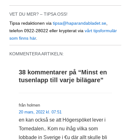
VET DU MER? – TIPSA OSS!
Tipsa redaktionen via
tipsa@haparandabladet.se
,
telefon 0922-28022 eller krypterat via
vårt tipsformulär
som finns här
.
KOMMENTERA ARTIKELN:
38 kommentarer på “
Minst en
tusenlapp till varje bilägare
”
från holmen
20 mars, 2022 kl. 07:51
en kan också se att Högerspöket lever i
Tornedalen.. Kom nu ihåg vilka som
lobbade in Sverige i €u där allt skulle bli