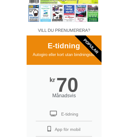
VILL DU PRENUMERERA?
POPULAR
E-tidning
Autogiro eller kort utan bindningstid
70
kr
Månadsvis
E-tidning
App för mobil