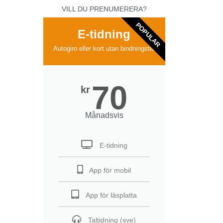
VILL DU PRENUMERERA?
POPULAR
E-tidning
Autogiro eller kort utan bindningstid
70
kr
Månadsvis
E-tidning
App för mobil
App för läsplatta
Taltidning (sve)