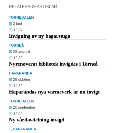
RELATERADE ARTIKLAR
TORNEDALEN
3 juni
12:34
Invigning av ny bagarstuga
TORNEÅ
28 augusti
12:38
Nyrenoverat bibliotek invigdes i Torneå
HAPARANDA
29 oktober
14:32
Haparandas nya värmeverk är nu invigt
TORNEDALEN
20 september
14:02
Ny vårdavdelning invigd
+
,
HAPARANDA