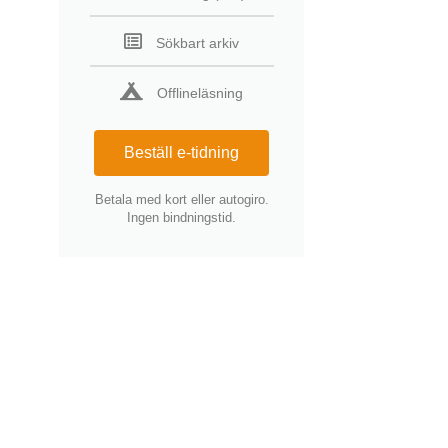
Sökbart arkiv
Offlineläsning
Beställ e-tidning
Betala med kort eller autogiro.
Ingen bindningstid.