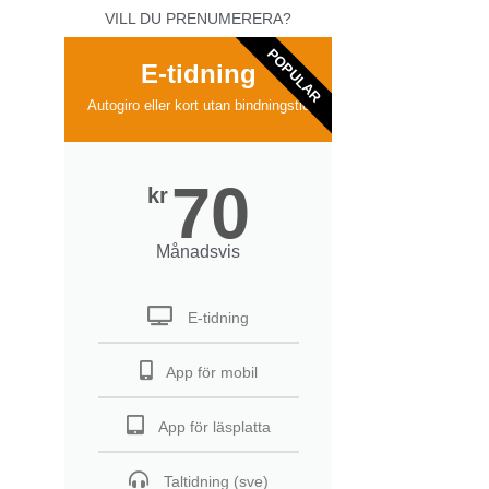
VILL DU PRENUMERERA?
POPULAR
E-tidning
Autogiro eller kort utan bindningstid
70
kr
Månadsvis
E-tidning
App för mobil
App för läsplatta
Taltidning (sve)