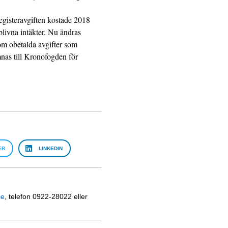
registeravgiften kostade 2018
blivna intäkter. Nu ändras
om obetalda avgifter som
nas till Kronofogden för
ER
LINKEDIN
se
, telefon 0922-28022 eller