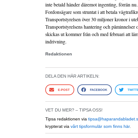
inte betald händer däremot ingenting, förrän nu.
Fordonsägare som struntat i att betala vägtrafik
Transportstyrelsen över 30 miljoner kronor i ute
Transportstyrelsens hantering och påminnelser 
skickas ut kommer från och med februari att läm
indrivning.
Redaktionen
DELA DEN HÄR ARTIKELN:
E-POST
FACEBOOK
TWITT
VET DU MER? – TIPSA OSS!
Tipsa redaktionen via
tipsa@haparandabladet.
krypterat via
vårt tipsformulär som finns här
.