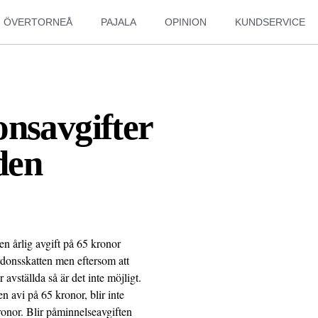
ÖVERTORNEÅ
PAJALA
OPINION
KUNDSERVICE
nsavgifter
den
 en årlig avgift på 65 kronor
rdonsskatten men eftersom att
 avställda så är det inte möjligt.
en avi på 65 kronor, blir inte
ronor. Blir påminnelseavgiften