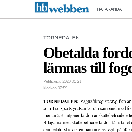
HAPARANDA
TORNEDALEN
Obetalda fordo
lämnas till fog
Publicerad
2020-01-21
klockan
07:59
TORNEDALEN:
Vägtrafikregisteravgiften är
som Transportstyrelsen tar ut i samband med fo
mer än 2,3 miljoner fordon är skattebefriade eller
Bilägarna med skattebefriade fordon får istället 
den betald skickas en påminnelseavgift på 50 k