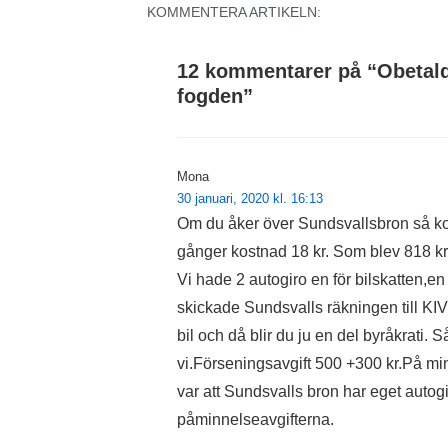
KOMMENTERA ARTIKELN:
12 kommentarer på “
Obetald
fogden
”
Mona
30 januari, 2020 kl. 16:13
Om du åker över Sundsvallsbron så kos
gånger kostnad 18 kr. Som blev 818 kr!
Vi hade 2 autogiro en för bilskatten,en
skickade Sundsvalls räkningen till KI
bil och då blir du ju en del byråkrati.
vi.Förseningsavgift 500 +300 kr.På min
var att Sundsvalls bron har eget autogi
påminnelseavgifterna.