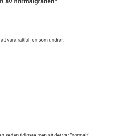
eri av normalgraden
”
tt vara rattfull en som undrar.
an sedan tidigare men att det var ”normalt”