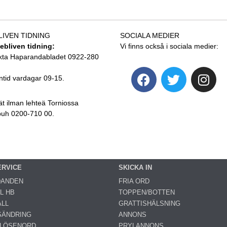
LIVEN TIDNING
SOCIALA MEDIER
tebliven tidning:
Vi finns också i sociala medier:
kta Haparandabladet 0922-280
ntid vardagar 09-15.
ät ilman lehteä Torniossa
 puh 0200-710 00.
ERVICE
SKICKA IN
DANDEN
FRIA ORD
L HB
TOPPEN/BOTTEN
LL
GRATTISHÄLSNING
SÄNDRING
ANNONS
 LÖSENORD
PRYLANNONS