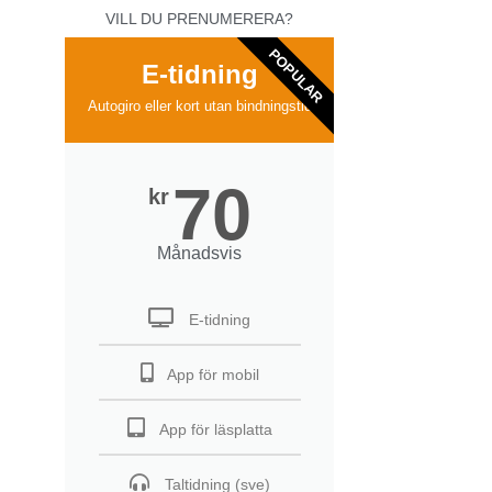
VILL DU PRENUMERERA?
POPULAR
E-tidning
Autogiro eller kort utan bindningstid
70
kr
Månadsvis
E-tidning
App för mobil
App för läsplatta
Taltidning (sve)