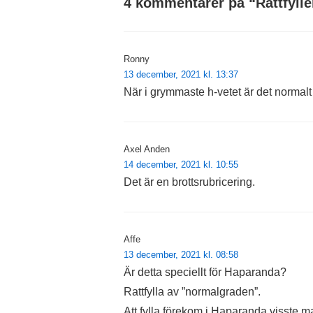
4 kommentarer på “
Rattfyll
Ronny
13 december, 2021 kl. 13:37
När i grymmaste h-vetet är det normalt a
Axel Anden
14 december, 2021 kl. 10:55
Det är en brottsrubricering.
Affe
13 december, 2021 kl. 08:58
Är detta speciellt för Haparanda?
Rattfylla av ”normalgraden”.
Att fylla förekom i Haparanda visste m