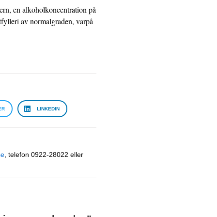
ern, en alkoholkoncentration på
tfylleri av normalgraden, varpå
ER
LINKEDIN
se
, telefon 0922-28022 eller