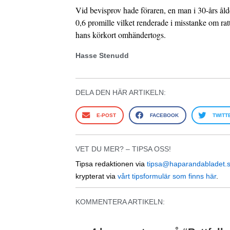
Vid bevisprov hade föraren, en man i 30-års åld
0,6 promille vilket renderade i misstanke om rat
hans körkort omhändertogs.
Hasse Stenudd
DELA DEN HÄR ARTIKELN:
E-POST
FACEBOOK
TWITT
VET DU MER? – TIPSA OSS!
Tipsa redaktionen via
tipsa@haparandabladet.
krypterat via
vårt tipsformulär som finns här
.
KOMMENTERA ARTIKELN: