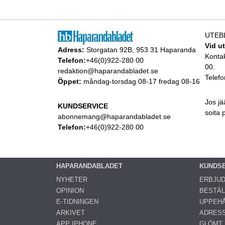
UTEB
Vid u
Adress:
Storgatan 92B, 953 31 Haparanda
Konta
Telefon:
+46(0)922-280 00
00.
redaktion@haparandabladet.se
Telefo
Öppet:
måndag-torsdag 08-17 fredag 08-16
Jos jä
KUNDSERVICE
soita
abonnemang@haparandabladet.se
Telefon:
+46(0)922-280 00
HAPARANDABLADET
KUNDS
NYHETER
ERBJU
OPINION
BESTÄL
E-TIDNINGEN
UPPEHÅ
ARKIVET
ADRES
APP IPHONE
GLÖMT