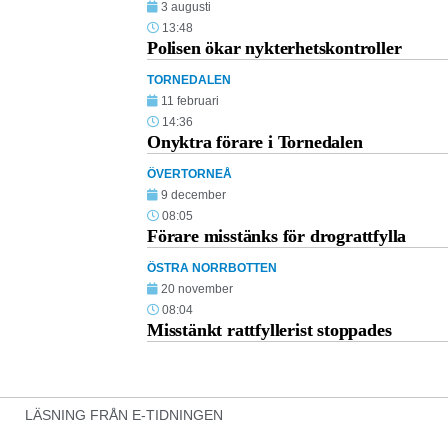
3 augusti
13:48
Polisen ökar nykterhetskontroller
TORNEDALEN
11 februari
14:36
Onyktra förare i Tornedalen
ÖVERTORNEÅ
9 december
08:05
Förare misstänks för drograttfylla
ÖSTRA NORRBOTTEN
20 november
08:04
Misstänkt rattfyllerist stoppades
LÄSNING FRÅN E-TIDNINGEN