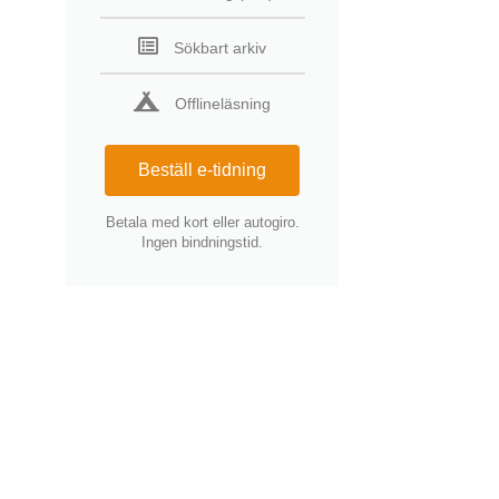
Sökbart arkiv
Offlineläsning
Beställ e-tidning
Betala med kort eller autogiro.
Ingen bindningstid.