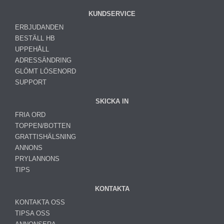
KUNDSERVICE
ERBJUDANDEN
BESTÄLL HB
UPPEHÅLL
ADRESSÄNDRING
GLÖMT LÖSENORD
SUPPORT
SKICKA IN
FRIA ORD
TOPPEN/BOTTEN
GRATTISHÄLSNING
ANNONS
PRYLANNONS
TIPS
KONTAKTA
KONTAKTA OSS
TIPSA OSS