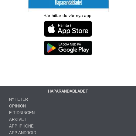
Här hittar du vår nya app:
HAPARANDABLADET
NYHETER
OPINION
E-TIDNINGEN
ARKIVET
APP IPHONE
APP ANDROID