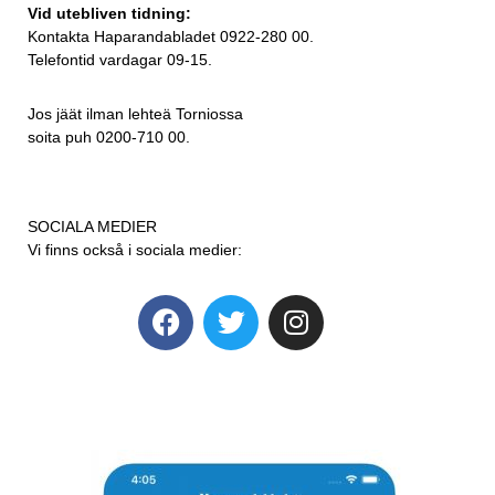
Vid utebliven tidning:
Kontakta Haparandabladet 0922-280 00.
Telefontid vardagar 09-15.
Jos jäät ilman lehteä Torniossa
soita puh 0200-710 00.
SOCIALA MEDIER
Vi finns också i sociala medier: