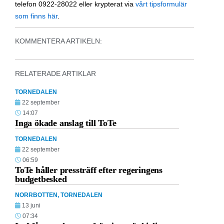
telefon 0922-28022 eller krypterat via
vårt tipsformulär
som finns här
.
KOMMENTERA ARTIKELN:
RELATERADE ARTIKLAR
TORNEDALEN
22 september
14:07
Inga ökade anslag till ToTe
TORNEDALEN
22 september
06:59
ToTe håller pressträff efter regeringens
budgetbesked
NORRBOTTEN
,
TORNEDALEN
13 juni
07:34