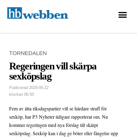
TORNEDALEN
Regeringen vill skärpa
sexköpslag
Publicerad
2020-05-22
klockan
06:50
Fem av åtta riksdagspartier vill se hårdare straff för
sexköp, har P3 Nyheter tidigare rapporterat om. Nu
kommer regeringen med nya förslag till skärpt
sexköpslag. Sexköp kan i dag ge böter eller fängelse upp