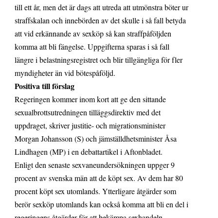
till ett år, men det är dags att utreda att utmönstra böter ur
straffskalan och innebörden av det skulle i så fall betyda
att vid erkännande av sexköp så kan straffpåföljden
komma att bli fängelse. Uppgifterna sparas i så fall
längre i belastningsregistret och blir tillgängliga för fler
myndigheter än vid bötespåföljd.
Positiva till förslag
Regeringen kommer inom kort att ge den sittande
sexualbrottsutredningen tilläggsdirektiv med det
uppdraget, skriver justitie- och migrationsminister
Morgan Johansson (S) och jämställdhetsminister Åsa
Lindhagen (MP) i en debattartikel i Aftonbladet.
Enligt den senaste sexvaneundersökningen uppger 9
procent av svenska män att de köpt sex. Av dem har 80
procent köpt sex utomlands. Ytterligare åtgärder som
berör sexköp utomlands kan också komma att bli en del i
regeringens åtgärder för att bekämpa sexhandeln.