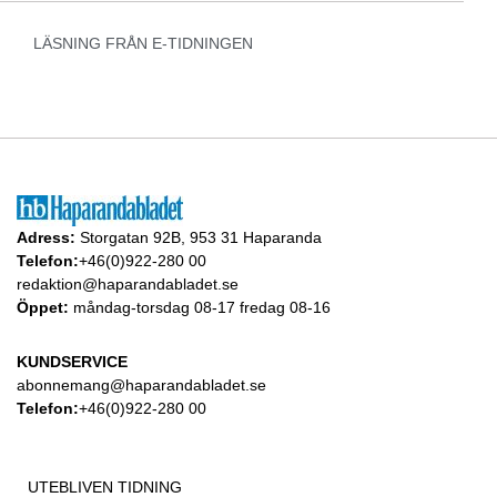
LÄSNING FRÅN E-TIDNINGEN
Adress:
Storgatan 92B, 953 31 Haparanda
Telefon:
+46(0)922-280 00
redaktion@haparandabladet.se
Öppet:
måndag-torsdag 08-17 fredag 08-16
KUNDSERVICE
abonnemang@haparandabladet.se
Telefon:
+46(0)922-280 00
UTEBLIVEN TIDNING