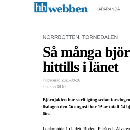
HAPARANDA
NORRBOTTEN
,
TORNEDALEN
Så många björn
hittills i länet
Publicerad
2025-08-26
klockan
08:57
Björnjakten har varit igång sedan torsdagen 
tisdagen den 26 augusti har 15 av totalt 24 b
län.
I delområde 1 (Luleå, Boden, Piteå och Älvsb