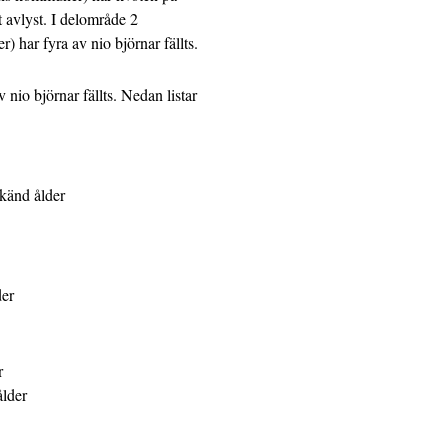
t avlyst. I delområde 2
har fyra av nio björnar fällts.
nio björnar fällts. Nedan listar
okänd ålder
der
r
ålder