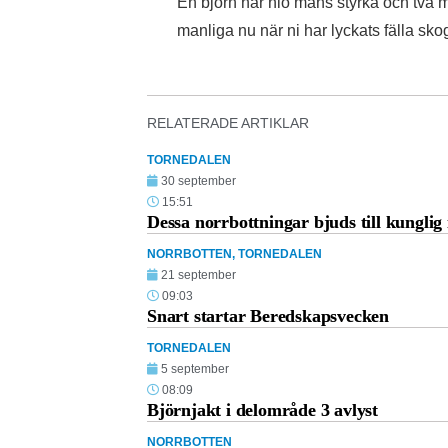
En björn har nio mans styrka och två 
manliga nu när ni har lyckats fälla s
RELATERADE ARTIKLAR
TORNEDALEN
30 september
15:51
Dessa norrbottningar bjuds till kungli
NORRBOTTEN
,
TORNEDALEN
21 september
09:03
Snart startar Beredskapsvecken
TORNEDALEN
5 september
08:09
Björnjakt i delområde 3 avlyst
NORRBOTTEN