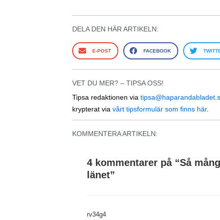
DELA DEN HÄR ARTIKELN:
E-POST
FACEBOOK
TWITT
VET DU MER? – TIPSA OSS!
Tipsa redaktionen via
tipsa@haparandabladet.
krypterat via
vårt tipsformulär som finns här
.
KOMMENTERA ARTIKELN:
4 kommentarer på “
Så många 
länet
”
rv34g4