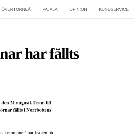
ÖVERTORNEÅ
PAJALA
OPINION
KUNDSERVICE
ar har fällts
den 21 augusti. Fram till
jörnar fällts i Norrbottens
yns kommuner) har kvoten på