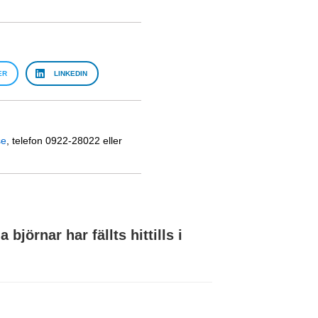
ER
LINKEDIN
se
, telefon 0922-28022 eller
björnar har fällts hittills i