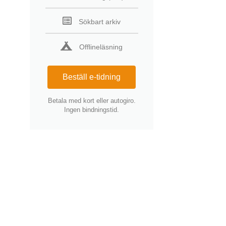
Sökbart arkiv
Offlineläsning
Beställ e-tidning
Betala med kort eller autogiro.
Ingen bindningstid.