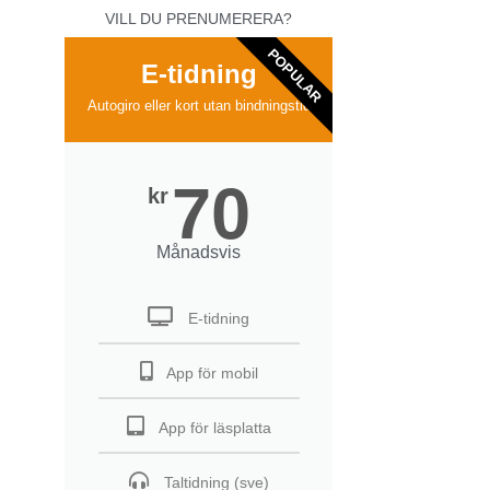
VILL DU PRENUMERERA?
POPULAR
E-tidning
Autogiro eller kort utan bindningstid
70
kr
Månadsvis
E-tidning
App för mobil
App för läsplatta
Taltidning (sve)