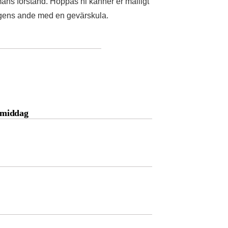
mans förstånd. Hoppas ni känner er malligt
kogens ande med en gevärskula.
g middag