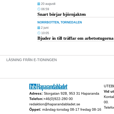
20 augusti
06:59
Snart börjar björnjakten
NORRBOTTEN
,
TORNEDALEN
2 juni
10:05
Bjuder in till träffar om arbetsstugorna
LÄSNING FRÅN E-TIDNINGEN
UTEB
Vid u
Adress:
Storgatan 92B, 953 31 Haparanda
Konta
Telefon:
+46(0)922-280 00
00.
redaktion@haparandabladet.se
Telefo
Öppet:
måndag-torsdag 08-17 fredag 08-16