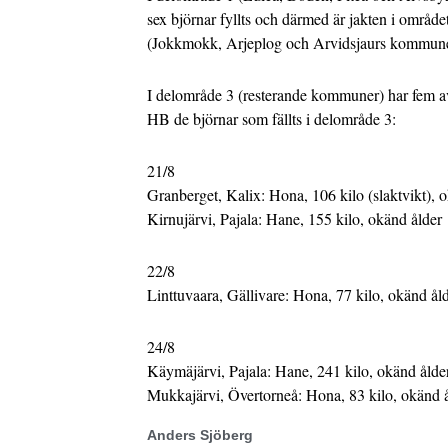
sex björnar fyllts och därmed är jakten i område
(Jokkmokk, Arjeplog och Arvidsjaurs kommuner) 
I delområde 3 (resterande kommuner) har fem av 
HB de björnar som fällts i delområde 3:
21/8
Granberget, Kalix: Hona, 106 kilo (slaktvikt), 
Kirnujärvi, Pajala: Hane, 155 kilo, okänd ålder
22/8
Linttuvaara, Gällivare: Hona, 77 kilo, okänd ål
24/8
Käymäjärvi, Pajala: Hane, 241 kilo, okänd ålde
Mukkajärvi, Övertorneå: Hona, 83 kilo, okänd 
Anders Sjöberg