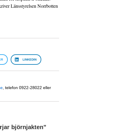
kriver Länsstyrelsen Norrbotten
ER
LINKEDIN
se
, telefon 0922-28022 eller
rjar björnjakten
”