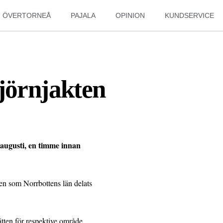
ÖVERTORNEÅ
PAJALA
OPINION
KUNDSERVICE
jörnjakten
 augusti, en timme innan
åden som Norrbottens län delats
ätten för respektive område.