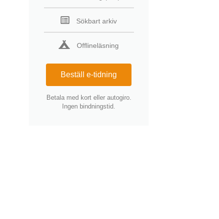
Sökbart arkiv
Offlineläsning
Beställ e-tidning
Betala med kort eller autogiro.
Ingen bindningstid.