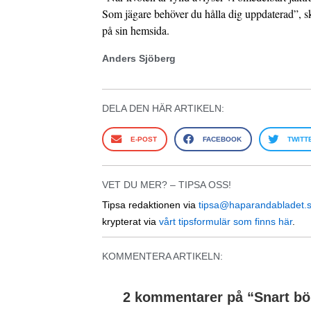
Som jägare behöver du hålla dig uppdaterad”, s
på sin hemsida.
Anders Sjöberg
DELA DEN HÄR ARTIKELN:
E-POST
FACEBOOK
TWITT
VET DU MER? – TIPSA OSS!
Tipsa redaktionen via
tipsa@haparandabladet.
krypterat via
vårt tipsformulär som finns här
.
KOMMENTERA ARTIKELN:
2 kommentarer på “
Snart bö