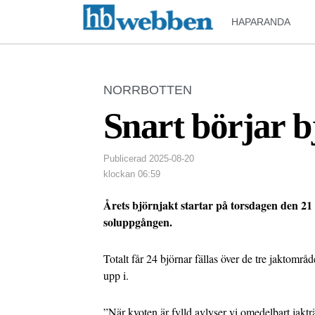
HAPARANDA
NORRBOTTEN
Snart börjar b
Publicerad
2025-08-20
klockan
06:59
Årets björnjakt startar på torsdagen den 21
soluppgången.
Totalt får 24 björnar fällas över de tre jaktomr
upp i.
”När kvoten är fylld avlyser vi omedelbart jaktr