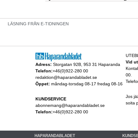
LÄSNING FRÅN E-TIDNINGEN
UTEB
Vid u
Adress:
Storgatan 92B, 953 31 Haparanda
Konta
Telefon:
+46(0)922-280 00
00.
redaktion@haparandabladet.se
Telefo
Öppet:
måndag-torsdag 08-17 fredag 08-16
Jos jä
KUNDSERVICE
soita
abonnemang@haparandabladet.se
Telefon:
+46(0)922-280 00
HAPARANDABLADET
KUNDS