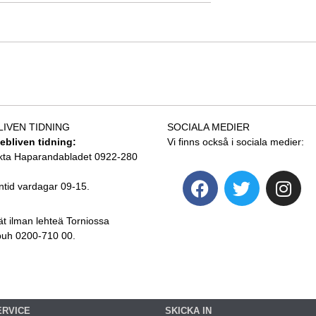
LIVEN TIDNING
SOCIALA MEDIER
tebliven tidning:
Vi finns också i sociala medier:
kta Haparandabladet 0922-280
ntid vardagar 09-15.
ät ilman lehteä Torniossa
 puh 0200-710 00.
ERVICE
SKICKA IN