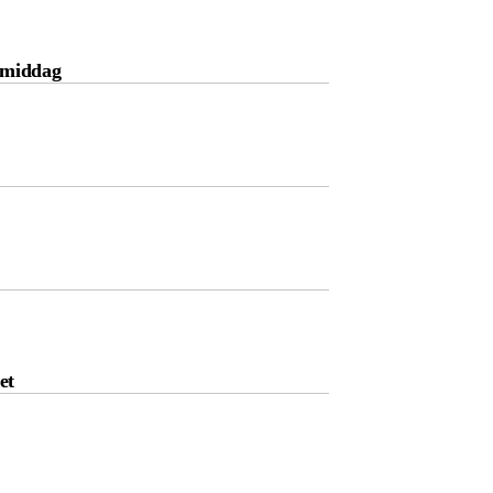
g middag
et