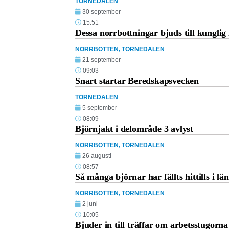
TORNEDALEN
30 september
15:51
Dessa norrbottningar bjuds till kungli
NORRBOTTEN
,
TORNEDALEN
21 september
09:03
Snart startar Beredskapsvecken
TORNEDALEN
5 september
08:09
Björnjakt i delområde 3 avlyst
NORRBOTTEN
,
TORNEDALEN
26 augusti
08:57
Så många björnar har fällts hittills i län
NORRBOTTEN
,
TORNEDALEN
2 juni
10:05
Bjuder in till träffar om arbetsstugorna