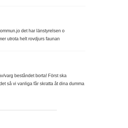
 kommun.jo det har länstyrelsen o
mer utrota helt rovdjurs faunan
räv/varg beståndet borta! Först ska
det så vi vanliga får skratta åt dina dumma