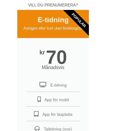
VILL DU PRENUMERERA?
POPULAR
E-tidning
Autogiro eller kort utan bindningstid
70
kr
Månadsvis
E-tidning
App för mobil
App för läsplatta
Taltidning (sve)