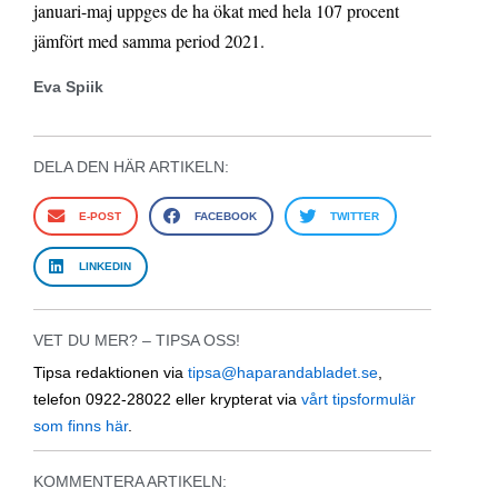
januari-maj uppges de ha ökat med hela 107 procent
jämfört med samma period 2021.
Eva Spiik
DELA DEN HÄR ARTIKELN:
E-POST
FACEBOOK
TWITTER
LINKEDIN
VET DU MER? – TIPSA OSS!
Tipsa redaktionen via
tipsa@haparandabladet.se
,
telefon 0922-28022 eller krypterat via
vårt tipsformulär
som finns här
.
KOMMENTERA ARTIKELN: