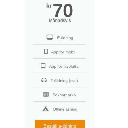
70
kr
Månadsvis
E-tidning
App för mobil
App för läsplatta
Taltidning (sve)
Sökbart arkiv
Offlineläsning
Beställ e-tidning