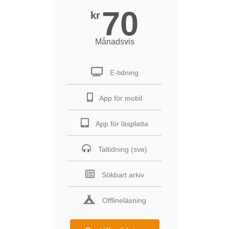
70
kr
Månadsvis
E-tidning
App för mobil
App för läsplatta
Taltidning (sve)
Sökbart arkiv
Offlineläsning