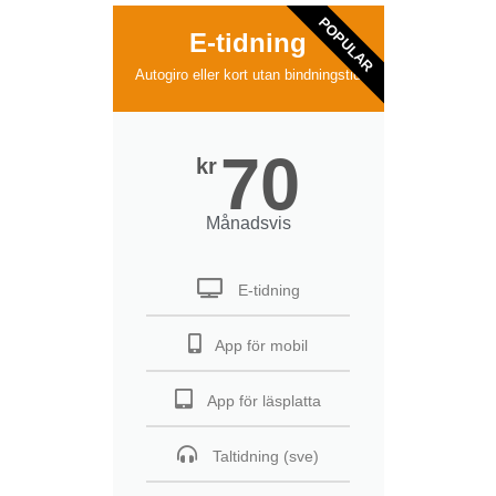
POPULAR
E-tidning
Autogiro eller kort utan bindningstid
70
kr
Månadsvis
E-tidning
App för mobil
App för läsplatta
Taltidning (sve)