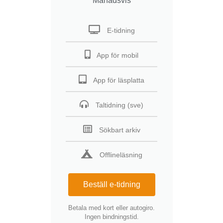
Månadsvis
E-tidning
App för mobil
App för läsplatta
Taltidning (sve)
Sökbart arkiv
Offlineläsning
Beställ e-tidning
Betala med kort eller autogiro.
Ingen bindningstid.