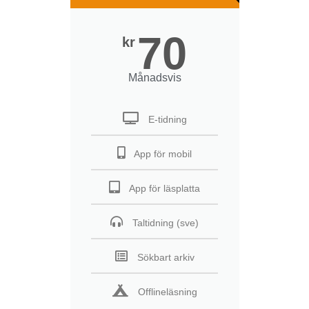
70
kr
Månadsvis
E-tidning
App för mobil
App för läsplatta
Taltidning (sve)
Sökbart arkiv
Offlineläsning