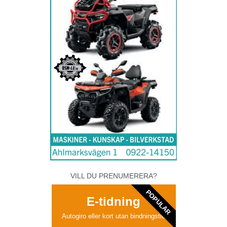
VILL DU PRENUMERERA?
POPULAR
E-tidning
Autogiro eller kort utan bindningstid