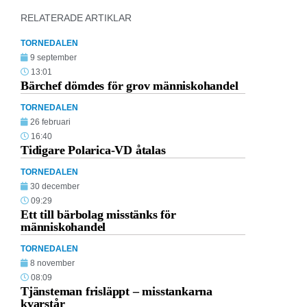
RELATERADE ARTIKLAR
TORNEDALEN
9 september
13:01
Bärchef dömdes för grov människohandel
TORNEDALEN
26 februari
16:40
Tidigare Polarica-VD åtalas
TORNEDALEN
30 december
09:29
Ett till bärbolag misstänks för
människohandel
TORNEDALEN
8 november
08:09
Tjänsteman frisläppt – misstankarna
kvarstår