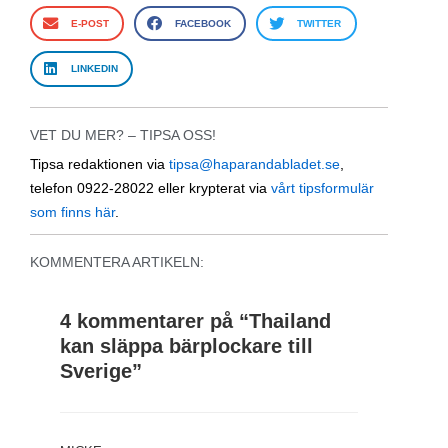
E-POST
FACEBOOK
TWITTER
LINKEDIN
VET DU MER? – TIPSA OSS!
Tipsa redaktionen via
tipsa@haparandabladet.se
,
telefon 0922-28022 eller krypterat via
vårt tipsformulär
som finns här
.
KOMMENTERA ARTIKELN:
4 kommentarer på “
Thailand
kan släppa bärplockare till
Sverige
”