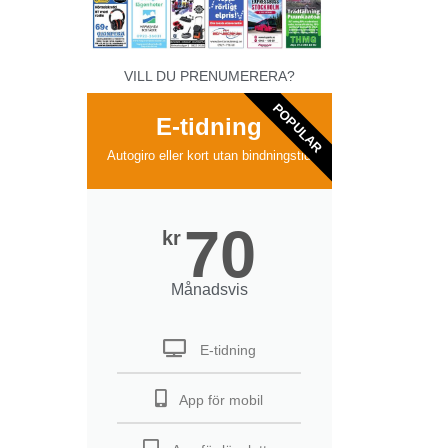
VILL DU PRENUMERERA?
POPULAR
E-tidning
Autogiro eller kort utan bindningstid
70
kr
Månadsvis
E-tidning
App för mobil