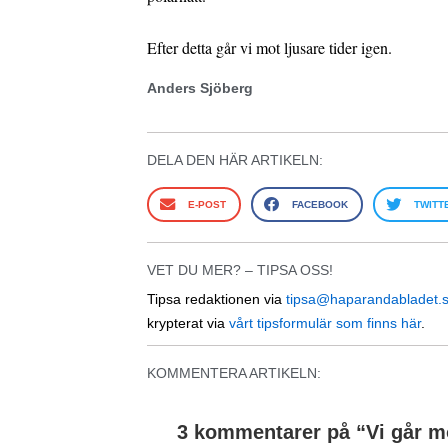
Efter detta går vi mot ljusare tider igen.
Anders Sjöberg
DELA DEN HÄR ARTIKELN:
E-POST
FACEBOOK
TWITT
VET DU MER? – TIPSA OSS!
Tipsa redaktionen via
tipsa@haparandabladet.
krypterat via
vårt tipsformulär som finns här
.
KOMMENTERA ARTIKELN:
3 kommentarer på “
Vi går m