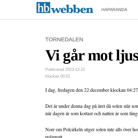
HAPARANDA
TORNEDALEN
Vi går mot ljus
Publicerad
2023-12-22
klockan
00:01
I dag, fredagen den 22 december klockan 04:27, 
Det är under denna dag på året då solen står som
när dagen är som kortast och natten är som längs
Norr om Polcirkeln stiger solen inte alls över ho
polarnatt.