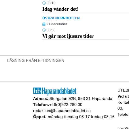
08:10
Idag vänder det!
ÖSTRA NORRBOTTEN
21 december
08:58
Vi går mot ljusare tider
LÄSNING FRÅN E-TIDNINGEN
UTEB
Vid u
Adress:
Storgatan 92B, 953 31 Haparanda
Konta
Telefon:
+46(0)922-280 00
00.
redaktion@haparandabladet.se
Telefo
Öppet:
måndag-torsdag 08-17 fredag 08-16
Jos jä