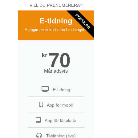
VILL DU PRENUMERERA?
POPULAR
E-tidning
Autogiro eller kort utan bindningstid
70
kr
Månadsvis
E-tidning
App för mobil
App för läsplatta
Taltidning (sve)