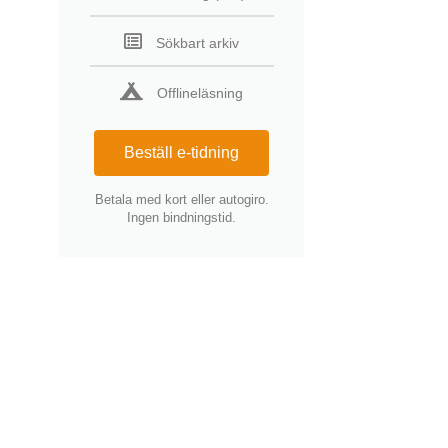
Sökbart arkiv
Offlineläsning
Beställ e-tidning
Betala med kort eller autogiro.
Ingen bindningstid.