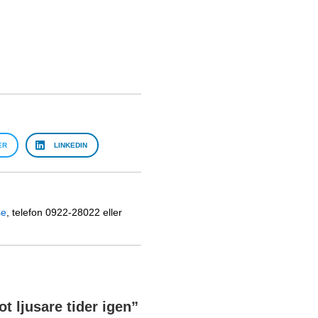
ER
LINKEDIN
se
, telefon 0922-28022 eller
ot ljusare tider igen
”