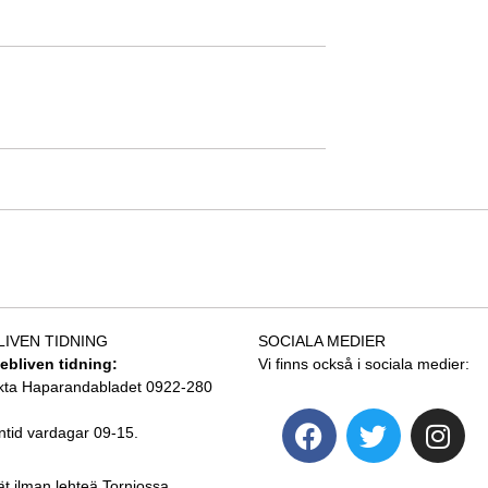
LIVEN TIDNING
SOCIALA MEDIER
tebliven tidning:
Vi finns också i sociala medier:
kta Haparandabladet 0922-280
ntid vardagar 09-15.
ät ilman lehteä Torniossa