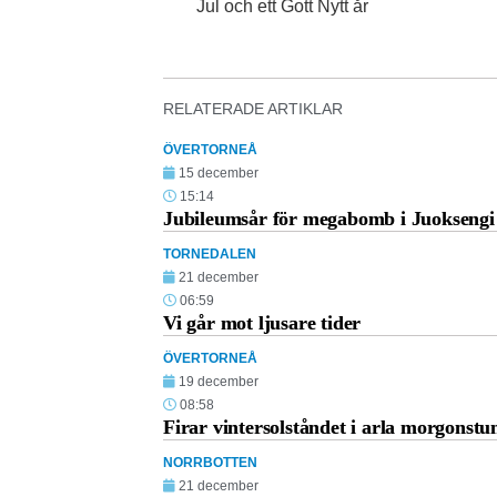
Jul och ett Gott Nytt år
RELATERADE ARTIKLAR
ÖVERTORNEÅ
15 december
15:14
Jubileumsår för megabomb i Juoksengi
TORNEDALEN
21 december
06:59
Vi går mot ljusare tider
ÖVERTORNEÅ
19 december
08:58
Firar vintersolståndet i arla morgonstu
NORRBOTTEN
21 december