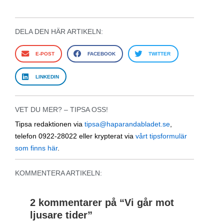
DELA DEN HÄR ARTIKELN:
E-POST
FACEBOOK
TWITTER
LINKEDIN
VET DU MER? – TIPSA OSS!
Tipsa redaktionen via
tipsa@haparandabladet.se
,
telefon 0922-28022 eller krypterat via
vårt tipsformulär
som finns här
.
KOMMENTERA ARTIKELN:
2 kommentarer på “
Vi går mot
ljusare tider
”