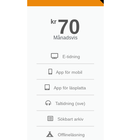
70
kr
Månadsvis
E-tidning
App för mobil
App för läsplatta
Taltidning (sve)
Sökbart arkiv
Offlineläsning