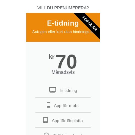
VILL DU PRENUMERERA?
POPULAR
E-tidning
Autogiro eller kort utan bindningstid
70
kr
Månadsvis
E-tidning
App för mobil
App för läsplatta