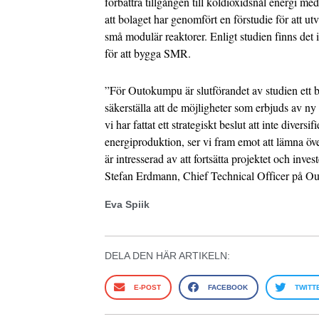
förbättra tillgången till koldioxidsnål energi m
att bolaget har genomfört en förstudie för att ut
små modulär reaktorer. Enligt studien finns det
för att bygga SMR.
”För Outokumpu är slutförandet av studien ett be
säkerställa att de möjligheter som erbjuds av n
vi har fattat ett strategiskt beslut att inte diversi
energiproduktion, ser vi fram emot att lämna över
är intresserad av att fortsätta projektet och inv
Stefan Erdmann, Chief Technical Officer på O
Eva Spiik
DELA DEN HÄR ARTIKELN:
E-POST
FACEBOOK
TWITT