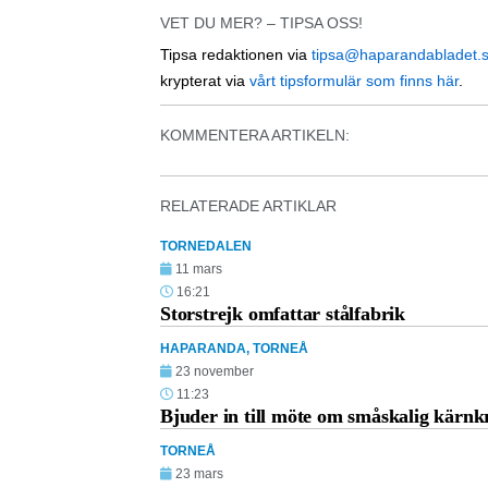
VET DU MER? – TIPSA OSS!
Tipsa redaktionen via
tipsa@haparandabladet.
krypterat via
vårt tipsformulär som finns här
.
KOMMENTERA ARTIKELN:
RELATERADE ARTIKLAR
TORNEDALEN
11 mars
16:21
Storstrejk omfattar stålfabrik
HAPARANDA
,
TORNEÅ
23 november
11:23
Bjuder in till möte om småskalig kärnk
TORNEÅ
23 mars