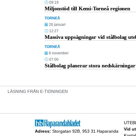
09:19
Miljonstöd till Kemi-Torneå regionen
TORNEÅ
26 januari
12:27
Massiva uppsägningar vid stålbolag ute
TORNEÅ
6 november
07:00
Stålbolag planerar stora nedskärningar
LÄSNING FRÅN E-TIDNINGEN
UTEB
Vid u
Adress:
Storgatan 92B, 953 31 Haparanda
Konta