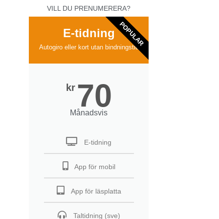
VILL DU PRENUMERERA?
POPULAR
E-tidning
Autogiro eller kort utan bindningstid
70
kr
Månadsvis
E-tidning
App för mobil
App för läsplatta
Taltidning (sve)