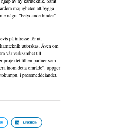
ed hjälp av ny kärnteknik. Samt
värdera möjligheten att bygga
 inte några ”betydande hinder”
vis på intresse för att
y kärnteknik utforskas. Även om
fiera vår verksamhet till
 projektet till en partner som
estera inom detta område”, uppger
utokumpu, i pressmeddelandet.
ER
LINKEDIN