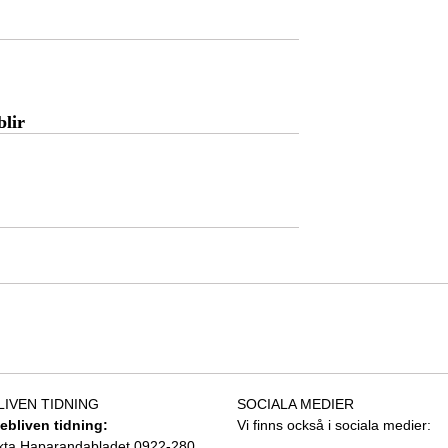
blir
LIVEN TIDNING
SOCIALA MEDIER
tebliven tidning:
Vi finns också i sociala medier:
kta Haparandabladet 0922-280