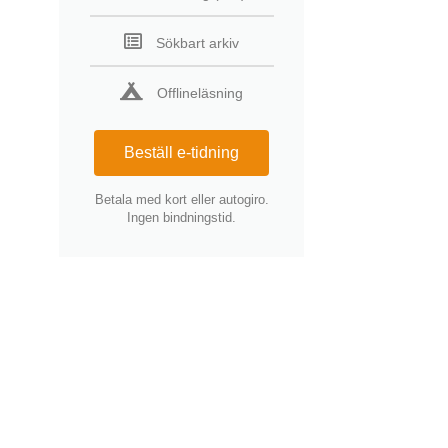
Sökbart arkiv
Offlineläsning
Beställ e-tidning
Betala med kort eller autogiro.
Ingen bindningstid.