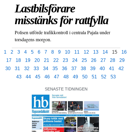
Lastbilsförare
misstänks för rattfylla
Polisen utförde trafikkontroll i centrala Pajala under
torsdagens morgon.
1
2
3
4
5
6
7
8
9
10
11
12
13
14
15
16
17
18
19
20
21
22
23
24
25
26
27
28
29
30
31
32
33
34
35
36
37
38
39
40
41
42
43
44
45
46
47
48
49
50
51
52
53
SENASTE TIDNINGEN