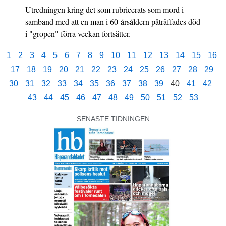
Utredningen kring det som rubricerats som mord i
samband med att en man i 60-årsåldern påträffades död
i "gropen" förra veckan fortsätter.
1
2
3
4
5
6
7
8
9
10
11
12
13
14
15
16
17
18
19
20
21
22
23
24
25
26
27
28
29
30
31
32
33
34
35
36
37
38
39
40
41
42
43
44
45
46
47
48
49
50
51
52
53
SENASTE TIDNINGEN