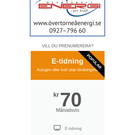
VILL DU PRENUMERERA?
POPULAR
E-tidning
Autogiro eller kort utan bindningstid
70
kr
Månadsvis
E-tidning