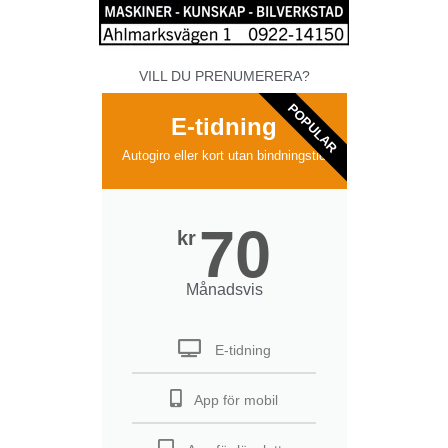
VILL DU PRENUMERERA?
POPULAR
E-tidning
Autogiro eller kort utan bindningstid
70
kr
Månadsvis
E-tidning
App för mobil