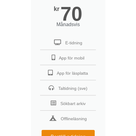
70
kr
Månadsvis
E-tidning
App för mobil
App för läsplatta
Taltidning (sve)
Sökbart arkiv
Offlineläsning