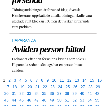
Tidningsutdelningen är försenad idag, Svensk
Hemleverans uppskattade att alla tidningar skulle vara
utdelade runt klockan 10, men det verkar fortfarande
vara problem.
HAPARANDA
Avliden person hittad
I sökandet efter den försvunna kvinna som sökts i
Haparanda sedan i söndags har en person hittats
avliden.
1
2
3
4
5
6
7
8
9
10
11
12
13
14
15
16
17
18
19
20
21
22
23
24
25
26
27
28
29
30
31
32
33
34
35
36
37
38
39
40
41
42
43
44
45
46
47
48
49
50
51
52
53
54
55