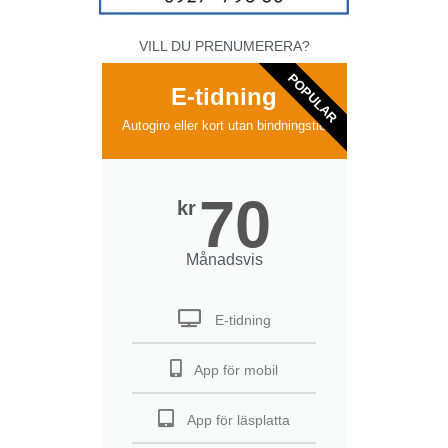
VILL DU PRENUMERERA?
POPULAR
E-tidning
Autogiro eller kort utan bindningstid
70
kr
Månadsvis
E-tidning
App för mobil
App för läsplatta