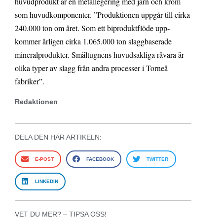
huvudprodukt är en metallegering med järn och krom
som huvudkomponenter. ”Produktionen uppgår till cirka
240.000 ton om året. Som ett biproduktflöde upp­
kommer årligen cirka 1.065.000 ton slaggbaserade
mineralprodukter. Smältugnens huvudsakliga råvara är
olika typer av slagg från andra processer i Torneå
fabriker”.
Redaktionen
DELA DEN HÄR ARTIKELN:
E-POST
FACEBOOK
TWITTER
LINKEDIN
VET DU MER? – TIPSA OSS!