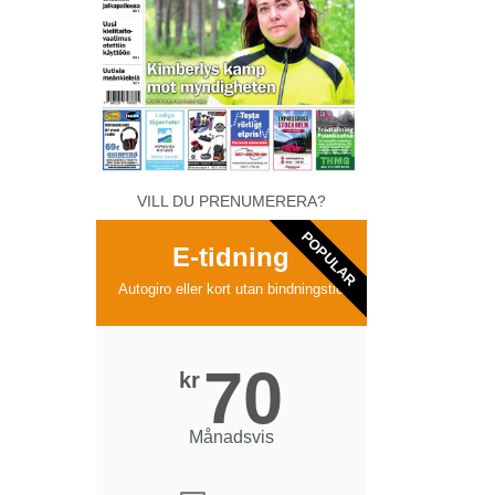
VILL DU PRENUMERERA?
POPULAR
E-tidning
Autogiro eller kort utan bindningstid
70
kr
Månadsvis