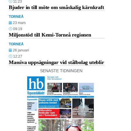
11:23
Bjuder in till möte om småskalig kärnkraft
TORNEÅ
23 mars
09:19
Miljonstöd till Kemi-Torneå regionen
TORNEÅ
26 januari
12:27
Massiva uppsägningar vid stålbolag uteblir
SENASTE TIDNINGEN