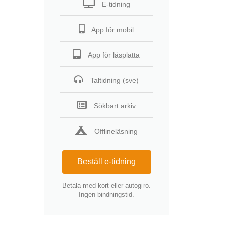
E-tidning
App för mobil
App för läsplatta
Taltidning (sve)
Sökbart arkiv
Offlineläsning
Beställ e-tidning
Betala med kort eller autogiro.
Ingen bindningstid.