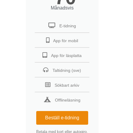
Månadsvis
E-tidning
App för mobil
App för läsplatta
Taltidning (sve)
Sökbart arkiv
Offlineläsning
Beställ e-tidning
Betala med kort eller autogiro.