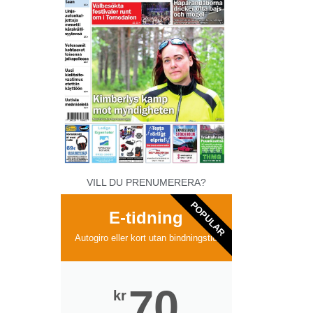
VILL DU PRENUMERERA?
POPULAR
E-tidning
Autogiro eller kort utan bindningstid
70
kr