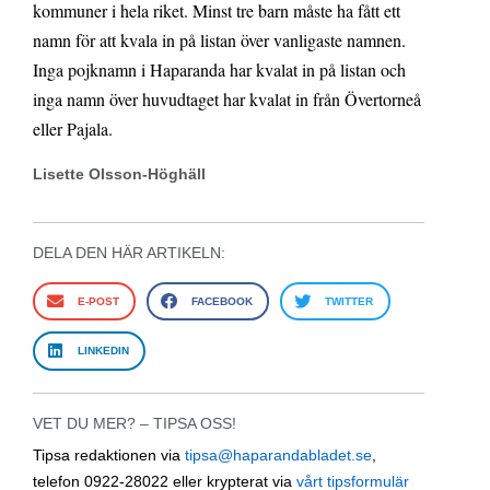
kommuner i hela riket. Minst tre barn måste ha fått ett
namn för att kvala in på listan över vanligaste namnen.
Inga pojknamn i Haparanda har kvalat in på listan och
inga namn över huvudtaget har kvalat in från Övertorneå
eller Pajala.
Lisette Olsson-Höghäll
DELA DEN HÄR ARTIKELN:
E-POST
FACEBOOK
TWITTER
LINKEDIN
VET DU MER? – TIPSA OSS!
Tipsa redaktionen via
tipsa@haparandabladet.se
,
telefon 0922-28022 eller krypterat via
vårt tipsformulär