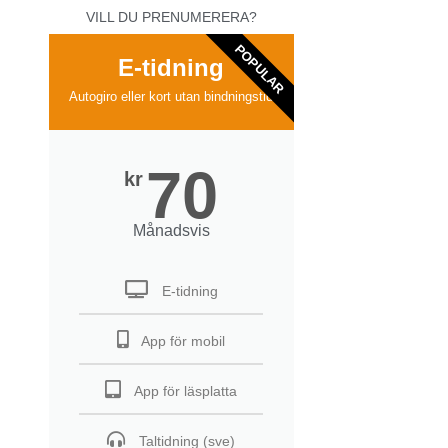
VILL DU PRENUMERERA?
POPULAR
E-tidning
Autogiro eller kort utan bindningstid
70
kr
Månadsvis
E-tidning
App för mobil
App för läsplatta
Taltidning (sve)