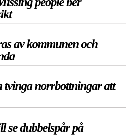
Missing people ber
ikt
eras av kommunen och
anda
n tvinga norrbottningar att
l se dubbelspår på