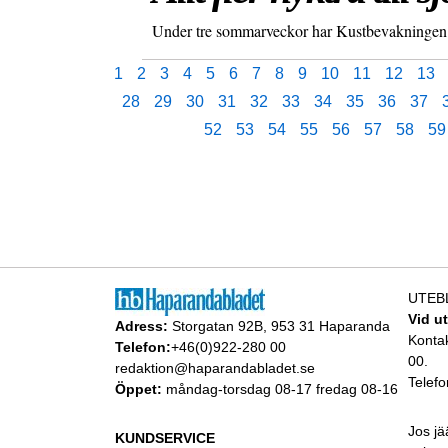
Under tre sommarveckor har Kustbevakningen ge
1
2
3
4
5
6
7
8
9
10
11
12
13
28
29
30
31
32
33
34
35
36
37
52
53
54
55
56
57
58
59
UTEB
Vid u
Adress:
Storgatan 92B, 953 31 Haparanda
Konta
Telefon:
+46(0)922-280 00
00.
redaktion@haparandabladet.se
Telefo
Öppet:
måndag-torsdag 08-17 fredag 08-16
Jos jä
KUNDSERVICE