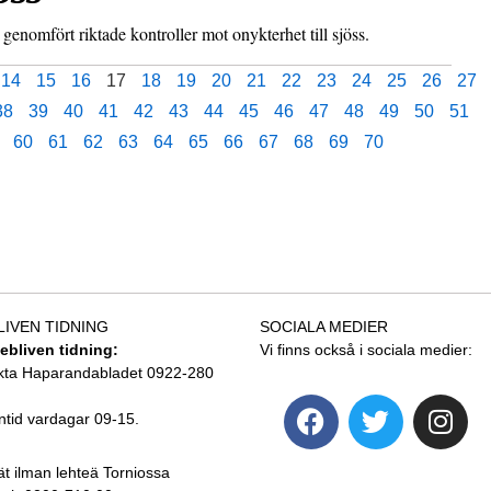
nomfört riktade kontroller mot onykterhet till sjöss.
14
15
16
17
18
19
20
21
22
23
24
25
26
27
38
39
40
41
42
43
44
45
46
47
48
49
50
51
60
61
62
63
64
65
66
67
68
69
70
LIVEN TIDNING
SOCIALA MEDIER
tebliven tidning:
Vi finns också i sociala medier:
kta Haparandabladet 0922-280
ntid vardagar 09-15.
ät ilman lehteä Torniossa