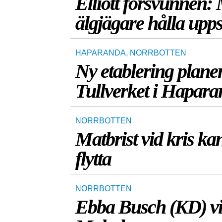
Elliott försvunnen: 
älgjägare hålla upps
HAPARANDA
,
NORRBOTTEN
Ny etablering plan
Tullverket i Hapar
NORRBOTTEN
Matbrist vid kris ka
flytta
NORRBOTTEN
Ebba Busch (KD) vil