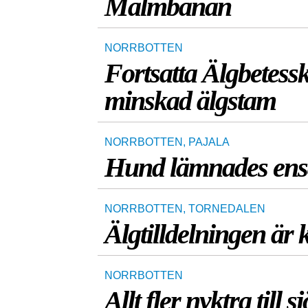
Malmbanan
NORRBOTTEN
Fortsatta Älgbetess
minskad älgstam
NORRBOTTEN
,
PAJALA
Hund lämnades ens
NORRBOTTEN
,
TORNEDALEN
Älgtilldelningen är k
NORRBOTTEN
Allt fler nyktra till s