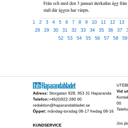
Från och med den 3 januari återkallas ägg från 
stall där äggen har värpts.
1
2
3
4
5
6
7
8
9
10
11
12
13
28
29
30
31
32
33
34
35
36
37
52
53
54
55
56
57
58
59
UTEB
Vid u
Adress:
Storgatan 92B, 953 31 Haparanda
Konta
Telefon:
+46(0)922-280 00
00.
redaktion@haparandabladet.se
Telefo
Öppet:
måndag-torsdag 08-17 fredag 08-16
Jos jä
KUNDSERVICE