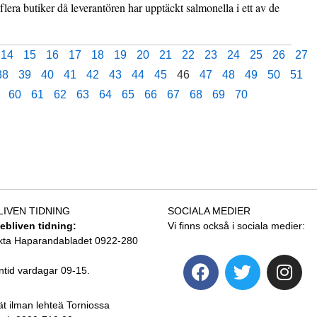
flera butiker då leverantören har upptäckt salmonella i ett av de
14
15
16
17
18
19
20
21
22
23
24
25
26
27
38
39
40
41
42
43
44
45
46
47
48
49
50
51
60
61
62
63
64
65
66
67
68
69
70
LIVEN TIDNING
SOCIALA MEDIER
tebliven tidning:
Vi finns också i sociala medier:
kta Haparandabladet 0922-280
ntid vardagar 09-15.
ät ilman lehteä Torniossa