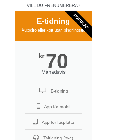
VILL DU PRENUMERERA?
POPULAR
E-tidning
Autogiro eller kort utan bindningstid
70
kr
Månadsvis
E-tidning
App för mobil
App för läsplatta
Taltidning (sve)