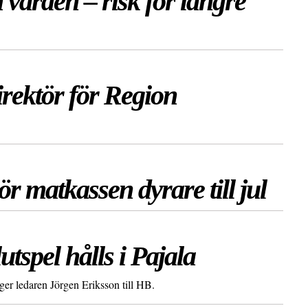
 vården – risk för längre
irektör för Region
r matkassen dyrare till jul
spel hålls i Pajala
säger ledaren Jörgen Eriksson till HB.