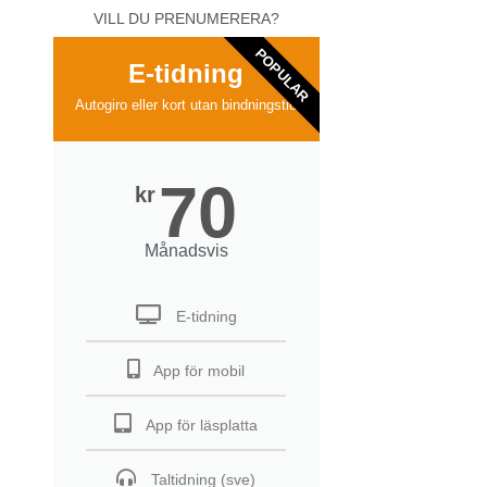
VILL DU PRENUMERERA?
POPULAR
E-tidning
Autogiro eller kort utan bindningstid
70
kr
Månadsvis
E-tidning
App för mobil
App för läsplatta
Taltidning (sve)