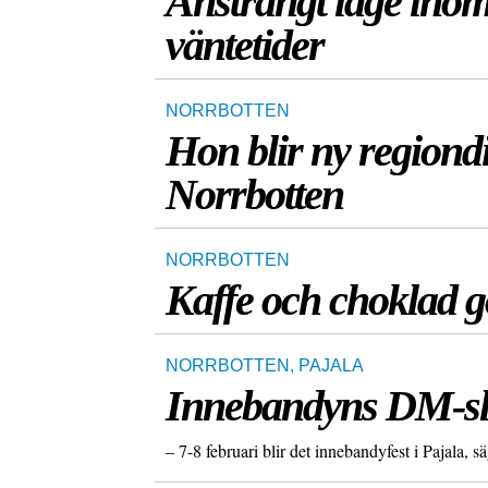
Ansträngt läge inom
väntetider
NORRBOTTEN
Hon blir ny regiond
Norrbotten
NORRBOTTEN
Kaffe och choklad gö
NORRBOTTEN
,
PAJALA
Innebandyns DM-slut
– 7-8 februari blir det innebandyfest i Pajala, 