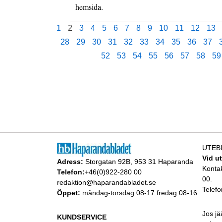
hemsida.
1
2
3
4
5
6
7
8
9
10
11
12
13
28
29
30
31
32
33
34
35
36
37
52
53
54
55
56
57
58
59
UTEB
Vid u
Adress:
Storgatan 92B, 953 31 Haparanda
Konta
Telefon:
+46(0)922-280 00
00.
redaktion@haparandabladet.se
Telefo
Öppet:
måndag-torsdag 08-17 fredag 08-16
Jos jä
KUNDSERVICE