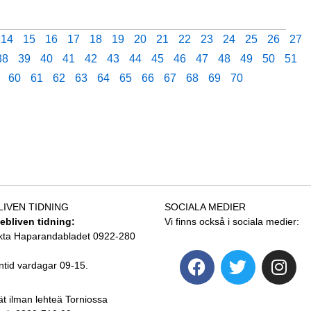
14
15
16
17
18
19
20
21
22
23
24
25
26
27
38
39
40
41
42
43
44
45
46
47
48
49
50
51
60
61
62
63
64
65
66
67
68
69
70
LIVEN TIDNING
SOCIALA MEDIER
tebliven tidning:
Vi finns också i sociala medier:
kta Haparandabladet 0922-280
ntid vardagar 09-15.
ät ilman lehteä Torniossa